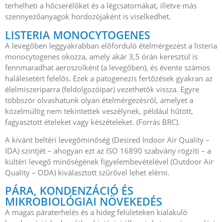
terhelheti a hőcserélőket és a légcsatornákat, illetve más
szennyezőanyagok hordozójaként is viselkedhet.
LISTERIA MONOCYTOGENES
A levegőben leggyakrabban előforduló ételmérgezést a listeria
monocytogenes okozza, amely akár 3,5 órán keresztül is
fennmaradhat aeroszolként (a levegőben), és évente számos
halálesetért felelős. Ezek a patogenezis fertőzések gyakran az
élelmiszeriparra (feldolgozóipar) vezethetők vissza. Egyre
többször olvashatunk olyan ételmérgezésről, amelyet a
közelmúltig nem tekintettek veszélynek, például hűtött,
fagyasztott ételeket vagy készételeket. (Forrás BRC).
A kívánt beltéri levegőminőség (Desired Indoor Air Quality –
IDA) szintjét – ahogyan ezt az ISO 16890 szabvány rögzíti – a
kültéri levegő minőségének figyelembevételével (Outdoor Air
Quality – ODA) kiválasztott szűrővel lehet elérni.
PÁRA, KONDENZÁCIÓ ÉS
MIKROBIOLÓGIAI NÖVEKEDÉS
A magas páraterhelés és a hideg felületeken kialakuló