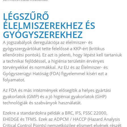
LÉGSZŰRŐ
ÉLELMISZEREKHEZ ÉS
GYÓGYSZEREKHEZ
A jogszabályok deregulációja az élelmiszer- és
gyógyszergyártókat tette felelőssé a KKP-ért (kritikus
ellenőrzési pontok). Ez azt is jelenti, hogy lépést kell tartaniuk
a technikai fejlődéssel, a higiénia területén érvényes
törvényekkel és normákkal. Az EU és az Élelmiszer- és
Gyógyszerügyi Hatóság (FDA) figyelemmel kíséri ezt a
folyamatot.
Az FDA és más intézmények elősegítik a helyes gyártási
gyakorlatok (GMP) és a jó higiéniai gyakorlatok (GHP)
technológiák és szabványok használatát.
Ezekre a standardokra példák a BRC, IFS, FSSC 22000,
EHEDGE és TFMS. Ezek az ADPCM / HACCP (Hazard Analysis
Critical Control Points) nemzetközileg elismert elvének részét