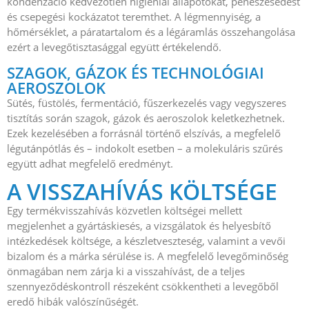
kondenzáció kedvezőtlen higiéniai állapotokat, penészesedést
és csepegési kockázatot teremthet. A légmennyiség, a
hőmérséklet, a páratartalom és a légáramlás összehangolása
ezért a levegőtisztasággal együtt értékelendő.
SZAGOK, GÁZOK ÉS TECHNOLÓGIAI
AEROSZOLOK
Sütés, füstölés, fermentáció, fűszerkezelés vagy vegyszeres
tisztítás során szagok, gázok és aeroszolok keletkezhetnek.
Ezek kezelésében a forrásnál történő elszívás, a megfelelő
légutánpótlás és – indokolt esetben – a molekuláris szűrés
együtt adhat megfelelő eredményt.
A VISSZAHÍVÁS KÖLTSÉGE
Egy termékvisszahívás közvetlen költségei mellett
megjelenhet a gyártáskiesés, a vizsgálatok és helyesbítő
intézkedések költsége, a készletveszteség, valamint a vevői
bizalom és a márka sérülése is. A megfelelő levegőminőség
önmagában nem zárja ki a visszahívást, de a teljes
szennyeződéskontroll részeként csökkentheti a levegőből
eredő hibák valószínűségét.