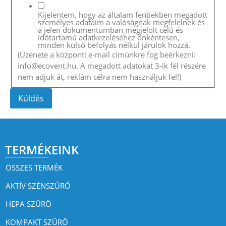
Kijelentem, hogy az általam fentiekben megadott
személyes adataim a valóságnak megfelelnek és
a jelen dokumentumban megjelölt célú és
időtartamú adatkezeléséhez önkéntesen,
minden külső befolyás nélkül járulok hozzá.
(Üzenete a központi e-mail címünkre fog beérkezni:
info@ecovent.hu. A megadott adatokat 3-ik fél részére
nem adjuk át, reklám célra nem használjuk fel!)
Küldés
TERMÉKEINK
ÖSSZES TERMÉK
AKTÍV SZÉNSZŰRŐ
HEPA SZŰRŐ
KOMPAKT SZŰRŐ