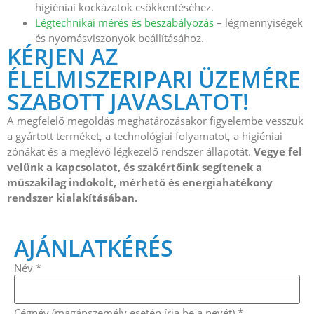
higiéniai kockázatok csökkentéséhez.
Légtechnikai mérés és beszabályozás
– légmennyiségek
és nyomásviszonyok beállításához.
KÉRJEN AZ
ÉLELMISZERIPARI ÜZEMÉRE
SZABOTT JAVASLATOT!
A megfelelő megoldás meghatározásakor figyelembe vesszük
a gyártott terméket, a technológiai folyamatot, a higiéniai
zónákat és a meglévő légkezelő rendszer állapotát.
Vegye fel
velünk a kapcsolatot, és szakértőink segítenek a
műszakilag indokolt, mérhető és energiahatékony
rendszer kialakításában.
AJÁNLATKÉRÉS
Üzenet E-
Név
*
mail
Hozzájárulás
Cégnév (magánszemély esetén írja be a nevét)
*