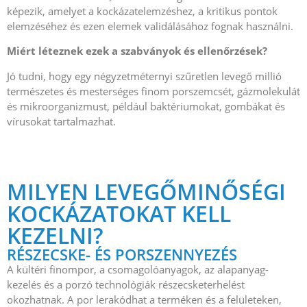
képezik, amelyet a kockázatelemzéshez, a kritikus pontok
elemzéséhez és ezen elemek validálásához fognak használni.
Miért léteznek ezek a szabványok és ellenőrzések?
Jó tudni, hogy egy négyzetméternyi szűretlen levegő millió
természetes és mesterséges finom porszemcsét, gázmolekulát
és mikroorganizmust, például baktériumokat, gombákat és
vírusokat tartalmazhat.
MILYEN LEVEGŐMINŐSÉGI
KOCKÁZATOKAT KELL
KEZELNI?
RÉSZECSKE- ÉS PORSZENNYEZÉS
A kültéri finompor, a csomagolóanyagok, az alapanyag-
kezelés és a porzó technológiák részecsketerhelést
okozhatnak. A por lerakódhat a terméken és a felületeken,