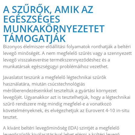
A SZŰRŐK, AMIK AZ
EGÉSZSÉGES
MUNKAKÖRNYEZETET
TÁMOGATJÁK
Bizonyos élelmiszer-előállítási folyamatok ronthatják a beltéri
levegő minőségét. A nem megfelelő szűrés vagy a szennyezett
levegő visszakeverése termékszennyeződéshez és a
munkatársak egészségügyi problémáihoz vezethet.
Javaslatot teszünk a megfelelő légtechnikai szűrők
használatára, miután csúcstechnológiás
mérőberendezéseinkkel teszteltük a gyártási környezet
levegőjét. Ugyanakkor azt is tesztelhetjük, hogy a légtechnikai
szűrő rendszere még mindig megfelel-e a vonatkozó
követelményeknek, és elvégezhetjük az Eurovent 4-10 in-situ
tesztet.
A kívánt beltéri levegőminőség (IDA) szintjét a megfelelő
levegőszűrők kiválasztásával lehet elérni a kültéri levegő