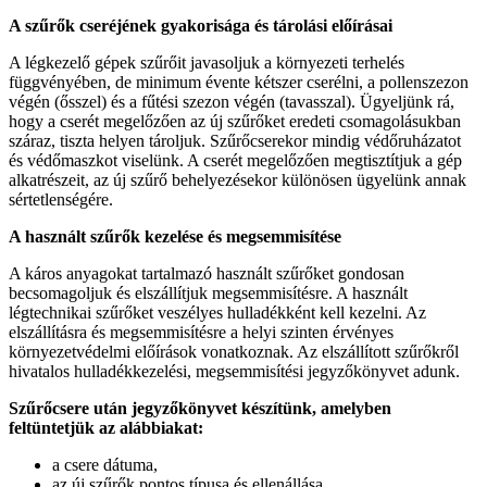
A szűrők cseréjének gyakorisága és tárolási előírásai
A légkezelő gépek szűrőit javasoljuk a környezeti terhelés
függvényében, de minimum évente kétszer cserélni, a pollenszezon
végén (ősszel) és a fűtési szezon végén (tavasszal). Ügyeljünk rá,
hogy a cserét megelőzően az új szűrőket eredeti csomagolásukban
száraz, tiszta helyen tároljuk. Szűrőcserekor mindig védőruházatot
és védőmaszkot viselünk. A cserét megelőzően megtisztítjuk a gép
alkatrészeit, az új szűrő behelyezésekor különösen ügyelünk annak
sértetlenségére.
A használt szűrők kezelése és megsemmisítése
A káros anyagokat tartalmazó használt szűrőket gondosan
becsomagoljuk és elszállítjuk megsemmisítésre. A használt
légtechnikai szűrőket veszélyes hulladékként kell kezelni. Az
elszállításra és megsemmisítésre a helyi szinten érvényes
környezetvédelmi előírások vonatkoznak. Az elszállított szűrőkről
hivatalos hulladékkezelési, megsemmisítési jegyzőkönyvet adunk.
Szűrőcsere után jegyzőkönyvet készítünk, amelyben
feltüntetjük az alábbiakat:
a csere dátuma,
az új szűrők pontos típusa és ellenállása,