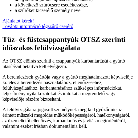
a következő szűrőcsere esedékessége,
a szűrőket kicserélő személy neve.
Ajánlatot kérek!
További információ légszűrő cserérő
Tűz- és füstcsappantyúk OTSZ szerinti
időszakos felülvizsgálata
Az OTSZ előírás szerinti a csappantyúk karbantartását a gyártó
utasításait betartva kell elvégezni.
A berendezések gyártója vagy a gyártó meghatalmazott képviselője
köteles a berendezés használatához, ellenőrzéséhez,
felülvizsgálatához, karbantartásához szükséges információkat,
teljesítmény nyilatkozatokat és iratokat a megrendelő vagy
képviselője részére biztosítani.
A felülvizsgálatra jogosult személynek meg kell győződnie az
érintett műszaki megoldás működőképességéről, hatékonyságáról,
az üzemeltetői ellenőrzés, karbantartás és javítás megtörténtéről,
valamint ezeket írásban dokumentálnia kell.