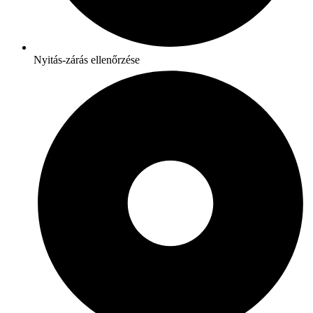
Nyitás-zárás ellenőrzése