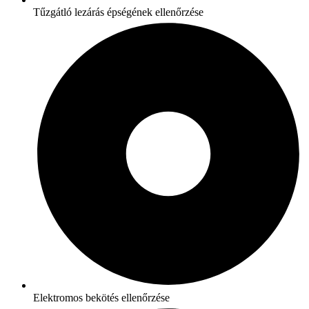
Tűzgátló lezárás épségének ellenőrzése
Elektromos bekötés ellenőrzése