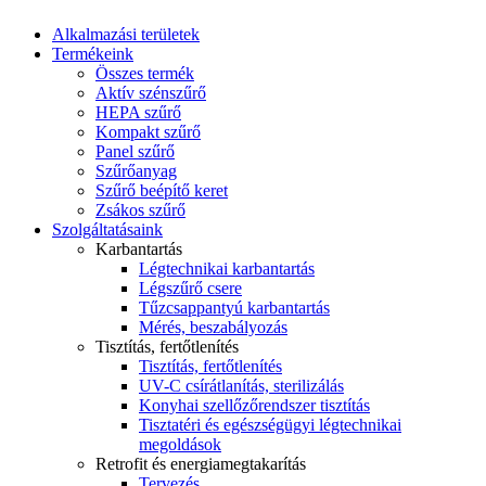
Alkalmazási területek
Termékeink
Összes termék
Aktív szénszűrő
HEPA szűrő
Kompakt szűrő
Panel szűrő
Szűrőanyag
Szűrő beépítő keret
Zsákos szűrő
Szolgáltatásaink
Karbantartás
Légtechnikai karbantartás
Légszűrő csere
Tűzcsappantyú karbantartás
Mérés, beszabályozás
Tisztítás, fertőtlenítés
Tisztítás, fertőtlenítés
UV-C csírátlanítás, sterilizálás
Konyhai szellőzőrendszer tisztítás
Tisztatéri és egészségügyi légtechnikai
megoldások
Retrofit és energiamegtakarítás
Tervezés