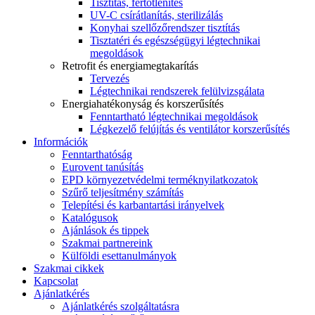
Tisztítás, fertőtlenítés
UV-C csírátlanítás, sterilizálás
Konyhai szellőzőrendszer tisztítás
Tisztatéri és egészségügyi légtechnikai
megoldások
Retrofit és energiamegtakarítás
Tervezés
Légtechnikai rendszerek felülvizsgálata
Energiahatékonyság és korszerűsítés
Fenntartható légtechnikai megoldások
Légkezelő felújítás és ventilátor korszerűsítés
Információk
Fenntarthatóság
Eurovent tanúsítás
EPD környezetvédelmi terméknyilatkozatok
Szűrő teljesítmény számítás
Telepítési és karbantartási irányelvek
Katalógusok
Ajánlások és tippek
Szakmai partnereink
Külföldi esettanulmányok
Szakmai cikkek
Kapcsolat
Ajánlatkérés
Ajánlatkérés szolgáltatásra