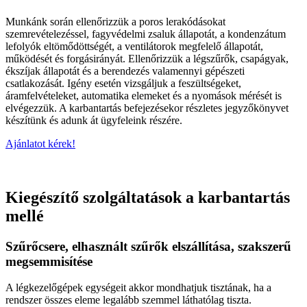
Munkánk során ellenőrizzük a poros lerakódásokat
szemrevételezéssel, fagyvédelmi zsaluk állapotát, a kondenzátum
lefolyók eltömődöttségét, a ventilátorok megfelelő állapotát,
működését és forgásirányát. Ellenőrizzük a légszűrők, csapágyak,
ékszíjak állapotát és a berendezés valamennyi gépészeti
csatlakozását. Igény esetén vizsgáljuk a feszültségeket,
áramfelvételeket, automatika elemeket és a nyomások mérését is
elvégezzük. A karbantartás befejezésekor részletes jegyzőkönyvet
készítünk és adunk át ügyfeleink részére.
Ajánlatot kérek!
Kiegészítő szolgáltatások a karbantartás
mellé
Szűrőcsere, elhasznált szűrők elszállítása, szakszerű
megsemmisítése
A légkezelőgépek egységeit akkor mondhatjuk tisztának, ha a
rendszer összes eleme legalább szemmel láthatólag tiszta.