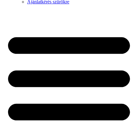
Ajánlatkérés szűrőkre