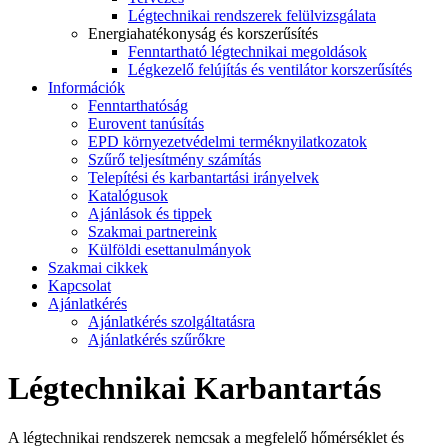
Légtechnikai rendszerek felülvizsgálata
Energiahatékonyság és korszerűsítés
Fenntartható légtechnikai megoldások
Légkezelő felújítás és ventilátor korszerűsítés
Információk
Fenntarthatóság
Eurovent tanúsítás
EPD környezetvédelmi terméknyilatkozatok
Szűrő teljesítmény számítás
Telepítési és karbantartási irányelvek
Katalógusok
Ajánlások és tippek
Szakmai partnereink
Külföldi esettanulmányok
Szakmai cikkek
Kapcsolat
Ajánlatkérés
Ajánlatkérés szolgáltatásra
Ajánlatkérés szűrőkre
Légtechnikai Karbantartás
A légtechnikai rendszerek nemcsak a megfelelő hőmérséklet és