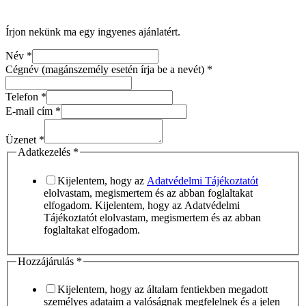
Írjon nekünk ma egy ingyenes ajánlatért.
Név
*
Cégnév (magánszemély esetén írja be a nevét)
*
Telefon
*
E-mail cím
*
Üzenet
*
Adatkezelés
*
Kijelentem, hogy az
Adatvédelmi Tájékoztatót
elolvastam, megismertem és az abban foglaltakat
elfogadom. Kijelentem, hogy az Adatvédelmi
Tájékoztatót elolvastam, megismertem és az abban
foglaltakat elfogadom.
Adatkezelés
Hozzájárulás
*
Üzenet
be
Kijelentem, hogy az általam fentiekben megadott
személyes adataim a valóságnak megfelelnek és a jelen