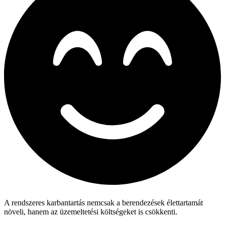
A rendszeres karbantartás nemcsak a berendezések élettartamát
növeli, hanem az üzemeltetési költségeket is csökkenti.