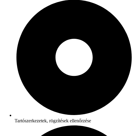
Tartószerkezetek, rögzítések ellenőrzése