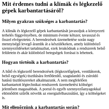
Mit érdemes tudni a klímák és légkezelő
gépek karbantartásáról?
Milyen gyakran szükséges a karbantartás?
A klímák és légkezelő gépek karbantartását javasoljuk a környezeti
terhelés függvényében, de minimum évente kétszer, tavasszal és
ősszel elvégeztetni. A berendezések üzemeltetése során nagy
mennyiségű levegő áramlik át a készülékeken, amely különböző
szennyeződéseket tartalmazhat, ezek lerakódnak a rendszerek belső
felületein és akár különböző betegségek forrásai is lehetnek.
Hogyan történik a karbantartás?
A hűtő és légkezelő berendezések (légkezelőgépek, ventilátorok,
belső egységek) tisztítására fertőtlenítő, szagtalanító és zsíroldó
hatású tisztítószereket alkalmazunk. A nem megfelelően
karbantartott légtechnikai rendszerek üzemeltetési költségei
jelentősen magasabbak. A porral és egyéb szennyezőanyagokkal
eltömődött szűrők növelik az energiafelhasználást, így a költségeket
is.
Mit ellenőrzünk a karbantartás során?