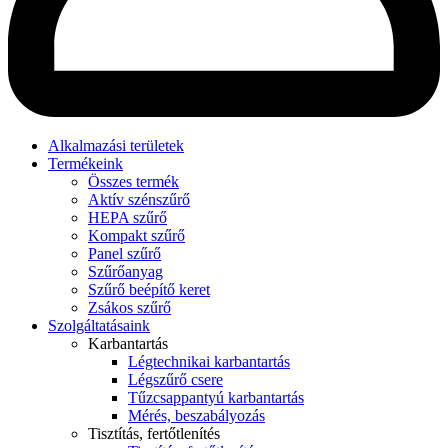
Alkalmazási területek
Termékeink
Összes termék
Aktív szénszűrő
HEPA szűrő
Kompakt szűrő
Panel szűrő
Szűrőanyag
Szűrő beépítő keret
Zsákos szűrő
Szolgáltatásaink
Karbantartás
Légtechnikai karbantartás
Légszűrő csere
Tűzcsappantyú karbantartás
Mérés, beszabályozás
Tisztítás, fertőtlenítés