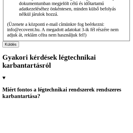
dokumentumban megjelölt célú és időtartamú
adatkezeléséhez önkéntesen, minden külső befolyás
nélkül járulok hozzá.
(Üzenete a központi e-mail címünkre fog beérkezni:
info@ecovent.hu. A megadott adatokat 3-ik fél részére nem
adjuk át, reklám célra nem használjuk fel!)
Küldés
Gyakori kérdések légtechnikai
karbantartásról
Miért fontos a légtechnikai rendszerek rendszeres
karbantartása?