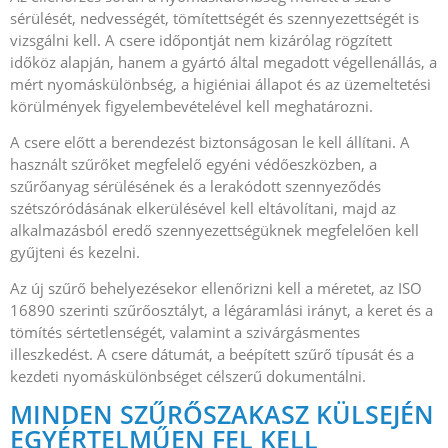
sérülését, nedvességét, tömítettségét és szennyezettségét is
vizsgálni kell. A csere időpontját nem kizárólag rögzített
időköz alapján, hanem a gyártó által megadott végellenállás, a
mért nyomáskülönbség, a higiéniai állapot és az üzemeltetési
körülmények figyelembevételével kell meghatározni.
A csere előtt a berendezést biztonságosan le kell állítani. A
használt szűrőket megfelelő egyéni védőeszközben, a
szűrőanyag sérülésének és a lerakódott szennyeződés
szétszóródásának elkerülésével kell eltávolítani, majd az
alkalmazásból eredő szennyezettségüknek megfelelően kell
gyűjteni és kezelni.
Az új szűrő behelyezésekor ellenőrizni kell a méretet, az ISO
16890 szerinti szűrőosztályt, a légáramlási irányt, a keret és a
tömítés sértetlenségét, valamint a szivárgásmentes
illeszkedést. A csere dátumát, a beépített szűrő típusát és a
kezdeti nyomáskülönbséget célszerű dokumentálni.
MINDEN SZŰRŐSZAKASZ KÜLSEJÉN
EGYÉRTELMŰEN FEL KELL