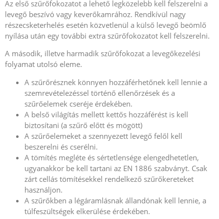
Az első szűrőfokozatot a lehető legközelebb kell felszerelni a
levegő beszívó vagy keverőkamrához. Rendkívül nagy
részecsketerhelés esetén közvetlenül a külső levegő beömlő
nyílása után egy további extra szűrőfokozatot kell felszerelni.
A második, illetve harmadik szűrőfokozat a levegőkezelési
folyamat utolsó eleme.
A szűrőrésznek könnyen hozzáférhetőnek kell lennie a
szemrevételezéssel történő ellenőrzések és a
szűrőelemek cseréje érdekében.
A belső világítás mellett kettős hozzáférést is kell
biztosítani (a szűrő előtt és mögött)
A szűrőelemeket a szennyezett levegő felől kell
beszerelni és cserélni.
A tömítés megléte és sértetlensége elengedhetetlen,
ugyanakkor be kell tartani az EN 1886 szabványt. Csak
zárt cellás tömítésekkel rendelkező szűrőkereteket
használjon.
A szűrőkben a légáramlásnak állandónak kell lennie, a
túlfeszültségek elkerülése érdekében.