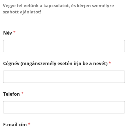
Vegye fel velünk a kapcsolatot, és kérjen személyre
szabott ajánlatot!
Név
*
Cégnév (magánszemély esetén írja be a nevét)
*
Telefon
*
e
E-mail cím
*
s