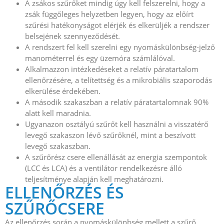
A zsákos szűrőket mindig úgy kell felszerelni, hogy a
zsák függőleges helyzetben legyen, hogy az előírt
szűrési hatékonyságot elérjék és elkerüljék a rendszer
belsejének szennyeződését.
A rendszert fel kell szerelni egy nyomáskülönbség-jelző
manométerrel és egy üzemóra számlálóval.
Alkalmazzon intézkedéseket a relatív páratartalom
ellenőrzésére, a telítettség és a mikrobiális szaporodás
elkerülése érdekében.
A második szakaszban a relatív páratartalomnak 90%
alatt kell maradnia.
Ugyanazon osztályú szűrőt kell használni a visszatérő
levegő szakaszon lévő szűrőknél, mint a beszívott
levegő szakaszban.
A szűrőrész csere ellenállását az energia szempontok
(LCC és LCA) és a ventilátor rendelkezésre álló
teljesítménye alapján kell meghatározni.
ELLENŐRZÉS ÉS
SZŰRŐCSERE
Az ellenőrzés során a nyomáskülönbség mellett a szűrő