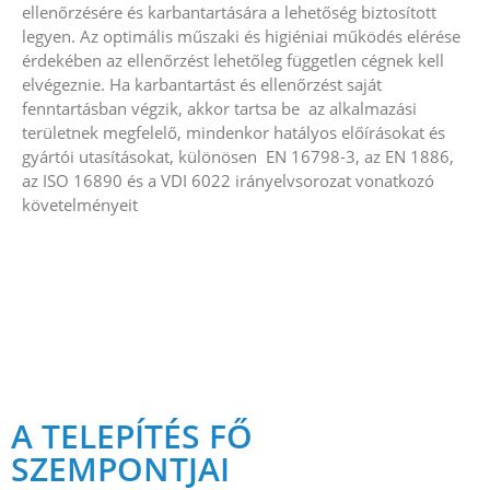
ellenőrzésére és karbantartására a lehetőség biztosított
legyen. Az optimális műszaki és higiéniai működés elérése
érdekében az ellenőrzést lehetőleg független cégnek kell
elvégeznie. Ha karbantartást és ellenőrzést saját
fenntartásban végzik, akkor tartsa be az
alkalmazási
területnek megfelelő, mindenkor hatályos előírásokat és
gyártói utasításokat, különösen
EN 16798-3, az EN 1886,
az ISO 16890 és a VDI 6022 irányelvsorozat vonatkozó
követelményeit
A TELEPÍTÉS FŐ
SZEMPONTJAI