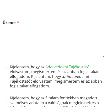
e
t
é
n
T
Üzenet
*
e
l
e
f
o
n
c
í
m
A
Kijelentem, hogy az
Adatvédelmi Tájékoztatót
d
elolvastam, megismertem és az abban foglaltakat
a
elfogadom. Kijelentem, hogy az Adatvédelmi
t
Tájékoztatót elolvastam, megismertem és az abban
k
foglaltakat elfogadom.
e
z
H
Kijelentem, hogy az általam fentiekben megadott
e
o
l
személyes adataim a valóságnak megfelelnek és a
z