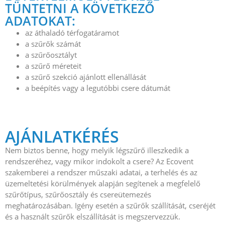
TÜNTETNI A KÖVETKEZŐ
ADATOKAT:
az áthaladó térfogatáramot
a szűrők számát
a szűrőosztályt
a szűrő méreteit
a szűrő szekció ajánlott ellenállását
a beépítés vagy a legutóbbi csere dátumát
AJÁNLATKÉRÉS
Nem biztos benne, hogy melyik légszűrő illeszkedik a
rendszeréhez, vagy mikor indokolt a csere? Az Ecovent
szakemberei a rendszer műszaki adatai, a terhelés és az
üzemeltetési körülmények alapján segítenek a megfelelő
szűrőtípus, szűrőosztály és csereütemezés
meghatározásában. Igény esetén a szűrők szállítását, cseréjét
és a használt szűrők elszállítását is megszervezzük.