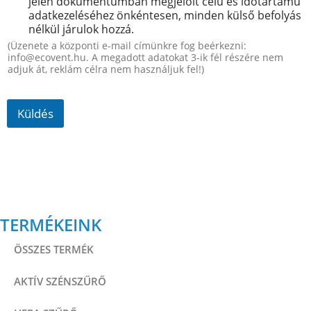
é
jelen dokumentumban megjelölt célú és időtartamú
z
s
adatkezeléséhez önkéntesen, minden külső befolyás
á
*
nélkül járulok hozzá.
j
(Üzenete a központi e-mail címünkre fog beérkezni:
á
info@ecovent.hu. A megadott adatokat 3-ik fél részére nem
r
adjuk át, reklám célra nem használjuk fel!)
u
l
á
Küldés
s
*
TERMÉKEINK
ÖSSZES TERMÉK
AKTÍV SZÉNSZŰRŐ