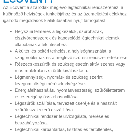
Az Ecovent a szállodák meglévő légtechnikai rendszeréhez, a
különböző helyiségek funkciójához és az üzemeltetési célokhoz
igazodó megoldások kialakításában nyújt támogatást.
Helyszíni felmérés a légkezelők, szűrőházak,
elszívórendszerek és kapcsolódó légtechnikai elemek
állapotának áttekintéséhez.
A kültéri és beltéri terhelés, a helyiséghasználat, a
szagproblémák és a meglévő szűrési rendszer értékelése.
Részecskeszűrők és szükség esetén aktív szenes vagy
más molekuláris szűrők kiválasztása.
Légmennyiség-, nyomás- és szükség szerint
levegőminőségi mérések elvégzése.
Energiafelhasználás, nyomásveszteség, szűrőélettartam
és csereigény összehasonlítása.
Légszűrők szállítása, tervezett cseréje és a használt
szűrők szakszerű elszállítása.
Légtechnikai rendszer felülvizsgálata, mérése és
beszabályozása.
Légtechnikai karbantartás, tisztítás és fertőtlenítés,