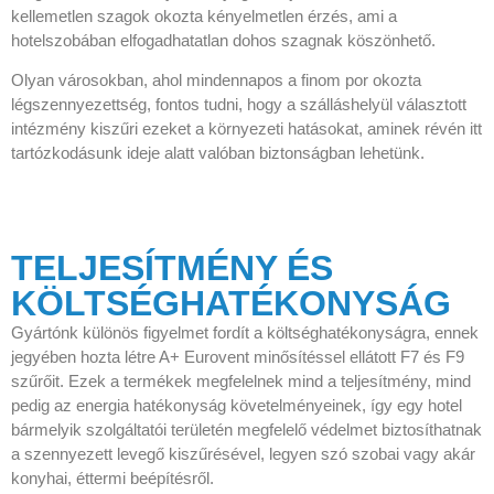
kellemetlen szagok okozta kényelmetlen érzés, ami a
hotelszobában elfogadhatatlan dohos szagnak köszönhető.
Olyan városokban, ahol mindennapos a finom por okozta
légszennyezettség, fontos tudni, hogy a szálláshelyül választott
intézmény kiszűri ezeket a környezeti hatásokat, aminek révén itt
tartózkodásunk ideje alatt valóban biztonságban lehetünk.
TELJESÍTMÉNY ÉS
KÖLTSÉGHATÉKONYSÁG
Gyártónk különös figyelmet fordít a költséghatékonyságra, ennek
jegyében hozta létre A+ Eurovent minősítéssel ellátott F7 és F9
szűrőit. Ezek a termékek megfelelnek mind a teljesítmény, mind
pedig az energia hatékonyság követelményeinek, így egy hotel
bármelyik szolgáltatói területén megfelelő védelmet biztosíthatnak
a szennyezett levegő kiszűrésével, legyen szó szobai vagy akár
konyhai, éttermi beépítésről.