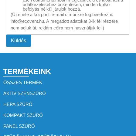
adatkezeléséhez önkéntesen, minden külső
befolyás nélkül járulok hozzá.
(Üzenete a központi e-mail címünkre fog beérkezni:
info@ecovent.hu. A megadott adatokat 3-ik fél részére
nem adjuk át, reklám célra nem használjuk fel!)
Küldés
TERMÉKEINK
ÖSSZES TERMÉK
AKTÍV SZÉNSZŰRŐ
HEPA SZŰRŐ
KOMPAKT SZŰRŐ
PANEL SZŰRŐ