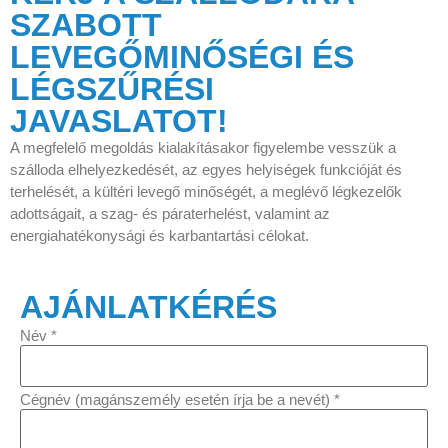
SZABOTT
LEVEGŐMINŐSÉGI ÉS
LÉGSZŰRÉSI
JAVASLATOT!
A megfelelő megoldás kialakításakor figyelembe vesszük a
szálloda elhelyezkedését, az egyes helyiségek funkcióját és
terhelését, a kültéri levegő minőségét, a meglévő légkezelők
adottságait, a szag- és páraterhelést, valamint az
energiahatékonysági és karbantartási célokat.
AJÁNLATKÉRÉS
E-mail
Név
*
Üzenet
esetén
Cégnév (magánszemély esetén írja be a nevét)
*