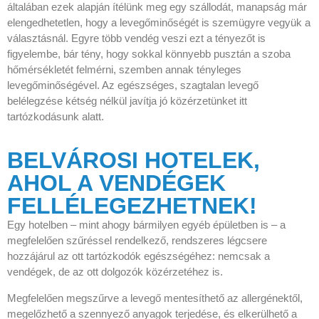
általában ezek alapján ítélünk meg egy szállodát, manapság már
elengedhetetlen, hogy a levegőminőségét is szemügyre vegyük a
választásnál. Egyre több vendég veszi ezt a tényezőt is
figyelembe, bár tény, hogy sokkal könnyebb pusztán a szoba
hőmérsékletét felmérni, szemben annak tényleges
levegőminőségével. Az egészséges, szagtalan levegő
belélegzése kétség nélkül javítja jó közérzetünket itt
tartózkodásunk alatt.
BELVÁROSI HOTELEK,
AHOL A VENDÉGEK
FELLÉLEGEZHETNEK!
Egy hotelben – mint ahogy bármilyen egyéb épületben is – a
megfelelően szűréssel rendelkező, rendszeres légcsere
hozzájárul az ott tartózkodók egészségéhez: nemcsak a
vendégek, de az ott dolgozók közérzetéhez is.
Megfelelően megszűrve a levegő mentesíthető az allergénektől,
megelőzhető a szennyező anyagok terjedése, és elkerülhető a