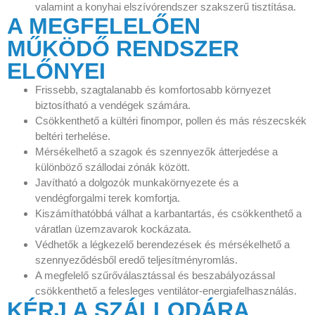
valamint a konyhai elszívórendszer szakszerű tisztítása.
A MEGFELELŐEN
MŰKÖDŐ RENDSZER
ELŐNYEI
Frissebb, szagtalanabb és komfortosabb környezet
biztosítható a vendégek számára.
Csökkenthető a kültéri finompor, pollen és más részecskék
beltéri terhelése.
Mérsékelhető a szagok és szennyezők átterjedése a
különböző szállodai zónák között.
Javítható a dolgozók munkakörnyezete és a
vendégforgalmi terek komfortja.
Kiszámíthatóbbá válhat a karbantartás, és csökkenthető a
váratlan üzemzavarok kockázata.
Védhetők a légkezelő berendezések és mérsékelhető a
szennyeződésből eredő teljesítményromlás.
A megfelelő szűrőválasztással és beszabályozással
csökkenthető a felesleges ventilátor-energiafelhasználás.
KÉRJ A SZÁLLODÁRA