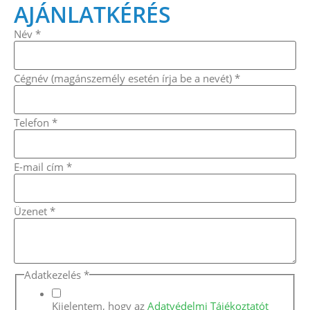
AJÁNLATKÉRÉS
Név
*
Cégnév (magánszemély esetén írja be a nevét)
*
Telefon
*
E-mail cím
*
E-
Üzenet
*
mail
a
írja
Adatkezelés
*
Kijelentem, hogy az
Adatvédelmi Tájékoztatót