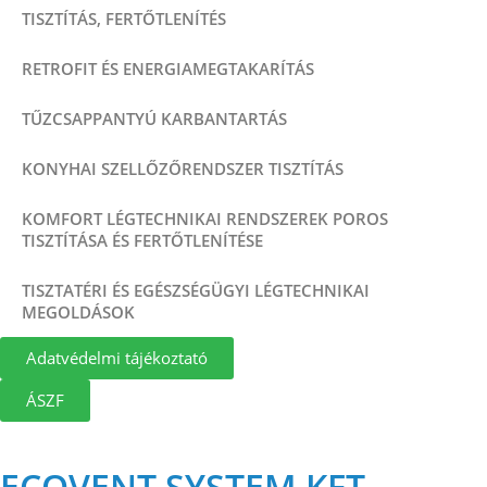
TISZTÍTÁS, FERTŐTLENÍTÉS
RETROFIT ÉS ENERGIAMEGTAKARÍTÁS
TŰZCSAPPANTYÚ KARBANTARTÁS
KONYHAI SZELLŐZŐRENDSZER TISZTÍTÁS
KOMFORT LÉGTECHNIKAI RENDSZEREK POROS
TISZTÍTÁSA ÉS FERTŐTLENÍTÉSE
TISZTATÉRI ÉS EGÉSZSÉGÜGYI LÉGTECHNIKAI
MEGOLDÁSOK
Adatvédelmi tájékoztató
ÁSZF
ECOVENT SYSTEM KFT.