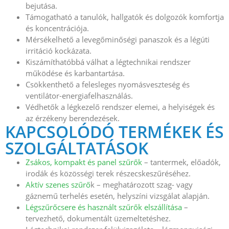
bejutása.
Támogatható a tanulók, hallgatók és dolgozók komfortja
és koncentrációja.
Mérsékelhető a levegőminőségi panaszok és a légúti
irritáció kockázata.
Kiszámíthatóbbá válhat a légtechnikai rendszer
működése és karbantartása.
Csökkenthető a felesleges nyomásveszteség és
ventilátor-energiafelhasználás.
Védhetők a légkezelő rendszer elemei, a helyiségek és
az érzékeny berendezések.
KAPCSOLÓDÓ TERMÉKEK ÉS
SZOLGÁLTATÁSOK
Zsákos, kompakt és panel szűrők
– tantermek, előadók,
irodák és közösségi terek részecskeszűréséhez.
Aktív szenes szűrő
k – meghatározott szag- vagy
gáznemű terhelés esetén, helyszíni vizsgálat alapján.
Légszűrőcsere és használt szűrők elszállítása
–
tervezhető, dokumentált üzemeltetéshez.