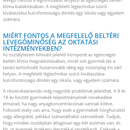
levegő messze a legfontosabb tényező az egészséges beltéri
klíma kialakításában. A megfelelő légtechnikai szűrő
kiválasztása kulcsfontosságú döntés egy iskola vagy egyetem
számára.
MIÉRT FONTOS A MEGFELELŐ BELTÉRI
LEVEGŐMINŐSÉG AZ OKTATÁSI
INTÉZMÉNYEKBEN?
Az osztályterem kihívást jelentő környezet az egészséges
beltéri klíma megvalósításában, mivel sok gyermek (és a
tanár) tartózkodik huzamosabb ideig egy viszonylag kis zárt
helyen. A megfelelő légtechnikai szűrő kiválasztása
kulcsfontosságú döntés egy iskola, vagy egyetem számára.
A részecskeáramlás még nagyobb problémát jelenthet. A 8 és
18 év közötti gyermekek teljesítményének növekedése
elmarad, ha nagy anyagkoncentrációnak vannak kitéve.
Fokozott esély van arra, hogy ezek a gyermekek hörghuruttól
vagy allergiától, például szénanáthától szenvednek. Tudjuk,
hogy minden osztályban átlagosan egy-két asztmás van, és
kb. öt gyermek érzékeny légutakkal rendelkezik. Ezeknek a