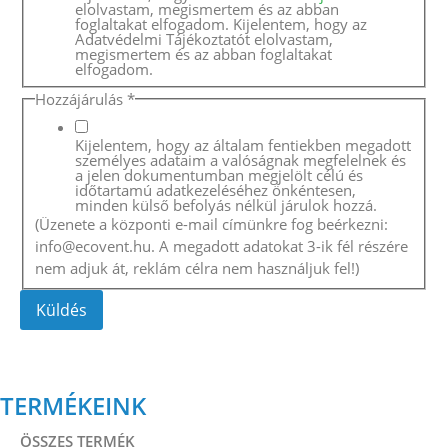
elolvastam, megismertem és az abban
foglaltakat elfogadom. Kijelentem, hogy az
Adatvédelmi Tájékoztatót elolvastam,
megismertem és az abban foglaltakat
elfogadom.
Hozzájárulás
*
Kijelentem, hogy az általam fentiekben megadott
személyes adataim a valóságnak megfelelnek és
a jelen dokumentumban megjelölt célú és
időtartamú adatkezeléséhez önkéntesen,
minden külső befolyás nélkül járulok hozzá.
(Üzenete a központi e-mail címünkre fog beérkezni:
info@ecovent.hu. A megadott adatokat 3-ik fél részére
nem adjuk át, reklám célra nem használjuk fel!)
Küldés
TERMÉKEINK
ÖSSZES TERMÉK