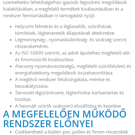
üzemeltetési lehetőségeihez igazodó légszűrési megoldások
kialakításában, a megfelelő termékek kiválasztásában és a
rendszer fenntartásában is támogatást nyújt.
Helyszíni felmérés és a légkezelők, szűrőházak,
tömítések, légbevezetők állapotának áttekintése.
Légmennyiség-, nyomáskülönbség- és szükség szerint
részecskemérés.
Az ISO 16890 szerinti, az adott épülethez megfelelő elő-
és finomszűrők kiválasztása.
Alacsony nyomásveszteségű, megfelelő szűrőfelületű és
energiahatékony megoldások összehasonlítása.
A meglévő rendszer felülvizsgálata, mérése és
beszabályozása.
Tervezett légszűrőcsere, légtechnikai karbantartás és
tisztítás.
A használt szűrők szakszerű elszállítása és kezelése.
A MEGFELELŐEN MŰKÖDŐ
RENDSZER ELŐNYEI
Csökkenthető a kültéri por, pollen és finom részecskék