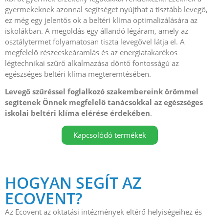
gyermekeknek azonnal segítséget nyújthat a tisztább levegő,
ez még egy jelentős ok a beltéri klíma optimalizálására az
iskolákban. A megoldás egy állandó légáram, amely az
osztálytermet folyamatosan tiszta levegővel látja el. A
megfelelő részecskeáramlás és az energiatakarékos
légtechnikai szűrő alkalmazása döntő fontosságú az
egészséges beltéri klíma megteremtésében.
Levegő szűréssel foglalkozó szakembereink örömmel
segítenek Önnek megfelelő tanácsokkal az egészséges
iskolai beltéri klíma elérése érdekében
.
Kapcsolódó termékek
HOGYAN SEGÍT AZ
ECOVENT?
Az Ecovent az oktatási intézmények eltérő helyiségeihez és