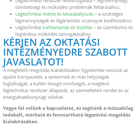
Légtechnikai rendszer felülvizsgálata – légmennyiségi,
tömítettségi és működési problémák feltárásához.
Légtechnikai mérés és beszabályozás
– a szükséges
légmennyiségek és légáramlási viszonyok beállításához.
Légtechnikai
karbantartás
és
tisztítás
– az üzembiztos és
higiénikus működés támogatásához.
KÉRJEN AZ OKTATÁSI
INTÉZMÉNYEDRE SZABOTT
JAVASLATOT!
A megfelelő megoldás kialakításakor figyelembe vesszük az
épület környezetét, a tantermek és más helyiségek
foglaltságát, a kültéri levegő minőségét, a meglévő
légtechnikai rendszer állapotát, az üzemeltetési rendet és az
energiahatékonysági célokat.
Vegye fel velünk a kapcsolatot, és segítünk a műszakilag
indokolt, mérhető és fenntartható légszűrési megoldás
kialakításában.