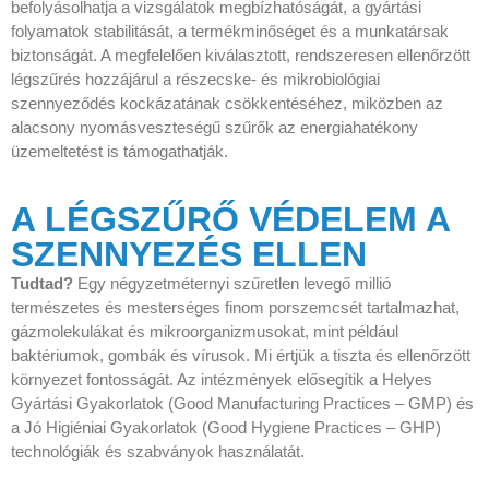
befolyásolhatja a vizsgálatok megbízhatóságát, a gyártási
folyamatok stabilitását, a termékminőséget és a munkatársak
biztonságát. A megfelelően kiválasztott, rendszeresen ellenőrzött
légszűrés hozzájárul a részecske- és mikrobiológiai
szennyeződés kockázatának csökkentéséhez, miközben az
alacsony nyomásveszteségű szűrők az energiahatékony
üzemeltetést is támogathatják.
A LÉGSZŰRŐ VÉDELEM A
SZENNYEZÉS ELLEN
Tudtad?
Egy négyzetméternyi szűretlen levegő millió
természetes és mesterséges finom porszemcsét tartalmazhat,
gázmolekulákat és mikroorganizmusokat, mint például
baktériumok, gombák és vírusok. Mi értjük a tiszta és ellenőrzött
környezet fontosságát. Az intézmények elősegítik a Helyes
Gyártási Gyakorlatok (Good Manufacturing Practices – GMP) és
a Jó Higiéniai Gyakorlatok (Good Hygiene Practices – GHP)
technológiák és szabványok használatát.