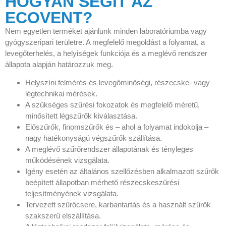
HOGYAN SEGÍT AZ
ECOVENT?
Nem egyetlen terméket ajánlunk minden laboratóriumba vagy
gyógyszeripari területre. A megfelelő megoldást a folyamat, a
levegőterhelés, a helyiségek funkciója és a meglévő rendszer
állapota alapján határozzuk meg.
Helyszíni felmérés és levegőminőségi, részecske- vagy
légtechnikai mérések.
A szükséges szűrési fokozatok és megfelelő méretű,
minősített légszűrők kiválasztása.
Előszűrők, finomszűrők és – ahol a folyamat indokolja –
nagy hatékonyságú végszűrők szállítása.
A meglévő szűrőrendszer állapotának és tényleges
működésének vizsgálata.
Igény esetén az általános szellőzésben alkalmazott szűrők
beépített állapotban mérhető részecskeszűrési
teljesítményének vizsgálata.
Tervezett szűrőcsere, karbantartás és a használt szűrők
szakszerű elszállítása.