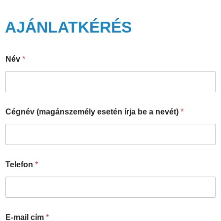
AJÁNLATKÉRÉS
c
Név
*
í
m
n
e
v
é
Cégnév (magánszemély esetén írja be a nevét)
*
t
)
b
e
Telefon
*
E-mail cím
*