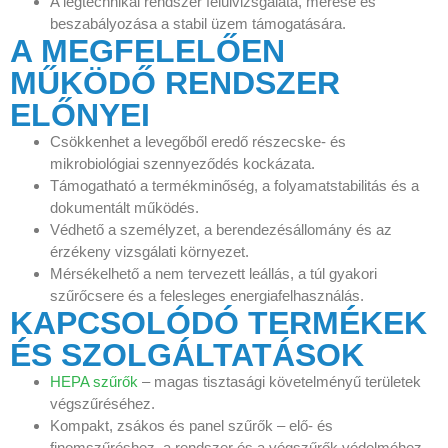
A légtechnikai rendszer felülvizsgálata, mérése és
beszabályozása a stabil üzem támogatására.
A MEGFELELŐEN
MŰKÖDŐ RENDSZER
ELŐNYEI
Csökkenhet a levegőből eredő részecske- és
mikrobiológiai szennyeződés kockázata.
Támogatható a termékminőség, a folyamatstabilitás és a
dokumentált működés.
Védhető a személyzet, a berendezésállomány és az
érzékeny vizsgálati környezet.
Mérsékelhető a nem tervezett leállás, a túl gyakori
szűrőcsere és a felesleges energiafelhasználás.
KAPCSOLÓDÓ TERMÉKEK
ÉS SZOLGÁLTATÁSOK
HEPA szűrők
– magas tisztasági követelményű területek
végszűréséhez.
Kompakt, zsákos és panel szűrők – elő- és
finomszűréshez, a rendszer és a végszűrők védelméhez.