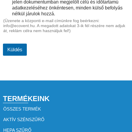
z
é
jelen dokumentumban megjelölt célú és időtartamú
z
s
adatkezeléséhez önkéntesen, minden külső befolyás
á
*
nélkül járulok hozzá.
j
(Üzenete a központi e-mail címünkre fog beérkezni:
á
info@ecovent.hu. A megadott adatokat 3-ik fél részére nem adjuk
r
át, reklám célra nem használjuk fel!)
u
l
á
Küldés
s
*
TERMÉKEINK
ÖSSZES TERMÉK
AKTÍV SZÉNSZŰRŐ
HEPA SZŰRŐ