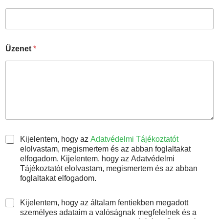
Üzenet
*
A
Kijelentem, hogy az
Adatvédelmi Tájékoztatót
d
elolvastam, megismertem és az abban foglaltakat
a
elfogadom. Kijelentem, hogy az Adatvédelmi
t
Tájékoztatót elolvastam, megismertem és az abban
k
foglaltakat elfogadom.
e
z
H
Kijelentem, hogy az általam fentiekben megadott
e
o
személyes adataim a valóságnak megfelelnek és a
l