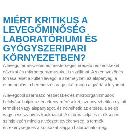
MIÉRT KRITIKUS A
LEVEGŐMINŐSÉG
LABORATÓRIUMI ÉS
GYÓGYSZERIPARI
KÖRNYEZETBEN?
A levegő természetes és mesterséges eredetű részecskéket,
gázokat és mikroorganizmusokat is szállíthat. A szennyeződés
forrása lehet a kültéri levegő, a személyzet, az alapanyag, a
csomagolás, a berendezés vagy akár maga a gyártási folyamat.
A levegőből származó részecskék és mikroorganizmusok
befolyásolhatják az érzékeny méréseket, szennyezhetik a nyitott
terméket vagy alapanyagot, és növelhetik az eltérés, a selejt
vagy a visszahívás kockázatát. A szűrés célja és szükséges
szintje ezért mindig a végzett tevékenység, a termék
érzékenysége és a kockázat alapján határozható meg.