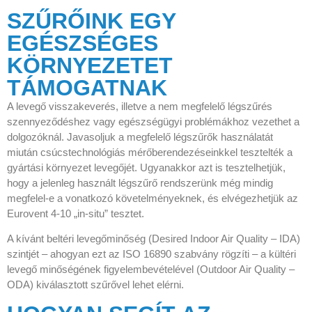
SZŰRŐINK EGY
EGÉSZSÉGES
KÖRNYEZETET
TÁMOGATNAK
A levegő visszakeverés, illetve a nem megfelelő légszűrés
szennyeződéshez vagy egészségügyi problémákhoz vezethet a
dolgozóknál. Javasoljuk a megfelelő légszűrők használatát
miután csúcstechnológiás mérőberendezéseinkkel tesztelték a
gyártási környezet levegőjét. Ugyanakkor azt is tesztelhetjük,
hogy a jelenleg használt légszűrő rendszerünk még mindig
megfelel-e a vonatkozó követelményeknek, és elvégezhetjük az
Eurovent 4-10 „in-situ” tesztet.
A kívánt beltéri levegőminőség (Desired Indoor Air Quality – IDA)
szintjét – ahogyan ezt az ISO 16890 szabvány rögzíti – a kültéri
levegő minőségének figyelembevételével (Outdoor Air Quality –
ODA) kiválasztott szűrővel lehet elérni.