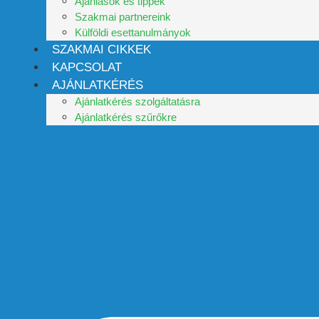
Ajánlások és tippek
Szakmai partnereink
Külföldi esettanulmányok
SZAKMAI CIKKEK
KAPCSOLAT
AJÁNLATKÉRÉS
Ajánlatkérés szolgáltatásra
Ajánlatkérés szűrőkre