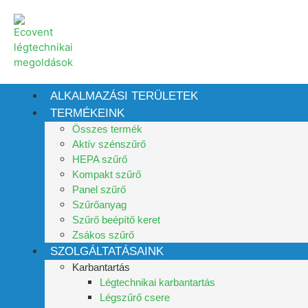
ALKALMAZÁSI TERÜLETEK
TERMÉKEINK
Összes termék
Aktív szénszűrő
HEPA szűrő
Kompakt szűrő
Panel szűrő
Szűrőanyag
Szűrő beépítő keret
Zsákos szűrő
SZOLGÁLTATÁSAINK
Karbantartás
Légtechnikai karbantartás
Légszűrő csere