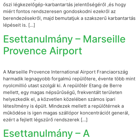
őszi légkezelőgép-karbantartás jelentőségéről ,és hogy
miért fontos rendszeresen gondoskodni ezekről az
berendezésekről, majd bemutatjuk a szakszerű karbantartás
lépéseit is. […]
Esettanulmány – Marseille
Provence Airport
A Marseille Provence International Airport Franciaország
harmadik legnagyobb forgalmú repülőtere, évente több mint
nyolcmillió utast szolgál ki. A repülőtér Etang de Berre
mellett, egy magas népsűrűségű, frekventált területen
helyezkedik el, a közvetlen közelében számos ipari
létesítmény is épült. Mindezek mellett a repülőtérnek a
működése is igen magas szállópor koncentrációt generál,
ezért a fejlett légszűrő rendszerek […]
Esettanulmány – A