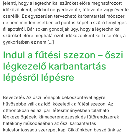
jelenti, hogy a légtechnikai szűrőket előre meghatározott
időközönként, például negyedévente, félévente vagy évente
cserélik. Ez egyszerűen tervezhető karbantartási módszer,
de nem minden esetben ad pontos képet a szűrő tényleges
állapotáról. Bár sokan gondolják úgy, hogy a légtechnikai
szűrőket előre meghatározott időközönként kell cserélni, a
gyakorlatban ez nem […]
Indul a fűtési szezon – őszi
légkezelő karbantartás
lépésről lépésre
Bevezetés Az őszi hónapok beköszöntével egyre
hűvösebbé válik az idő, közeledik a fűtési szezon. Az
otthonokban és az ipari létesítményekben található
légkezelőgépek, klímaberendezések és fűtőrendszerek
hatékony működésében az őszi karbantartás
kulcsfontosságú szerepet kap. Cikkünkben beszélünk az