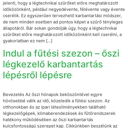
jelenti, hogy a légtechnikai szűrőket előre meghatározott
időközönként, például negyedévente, félévente vagy évente
cserélik. Ez egyszerűen tervezhető karbantartási módszer,
de nem minden esetben ad pontos képet a szűrő tényleges
állapotáról. Bár sokan gondolják úgy, hogy a légtechnikai
szűrőket előre meghatározott időközönként kell cserélni, a
gyakorlatban ez nem […]
Indul a fűtési szezon – őszi
légkezelő karbantartás
lépésről lépésre
Bevezetés Az őszi hónapok beköszöntével egyre
hűvösebbé válik az idő, közeledik a fűtési szezon. Az
otthonokban és az ipari létesítményekben található
légkezelőgépek, klímaberendezések és fűtőrendszerek
hatékony működésében az őszi karbantartás
kulcsfontosságú szerepet kap. Cikkünkben beszélünk az