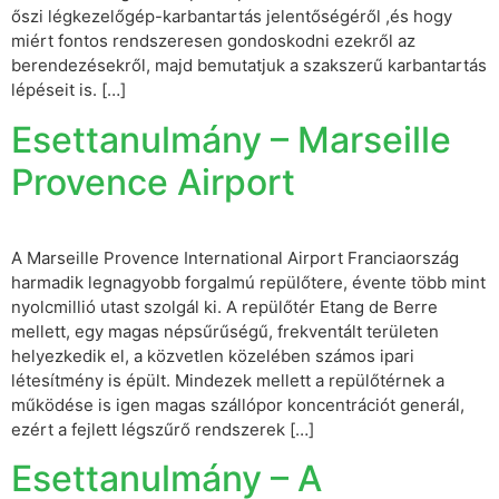
őszi légkezelőgép-karbantartás jelentőségéről ,és hogy
miért fontos rendszeresen gondoskodni ezekről az
berendezésekről, majd bemutatjuk a szakszerű karbantartás
lépéseit is. […]
Esettanulmány – Marseille
Provence Airport
A Marseille Provence International Airport Franciaország
harmadik legnagyobb forgalmú repülőtere, évente több mint
nyolcmillió utast szolgál ki. A repülőtér Etang de Berre
mellett, egy magas népsűrűségű, frekventált területen
helyezkedik el, a közvetlen közelében számos ipari
létesítmény is épült. Mindezek mellett a repülőtérnek a
működése is igen magas szállópor koncentrációt generál,
ezért a fejlett légszűrő rendszerek […]
Esettanulmány – A