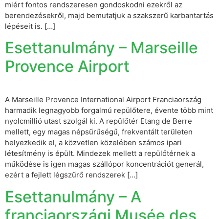
miért fontos rendszeresen gondoskodni ezekről az
berendezésekről, majd bemutatjuk a szakszerű karbantartás
lépéseit is. […]
Esettanulmány – Marseille
Provence Airport
A Marseille Provence International Airport Franciaország
harmadik legnagyobb forgalmú repülőtere, évente több mint
nyolcmillió utast szolgál ki. A repülőtér Etang de Berre
mellett, egy magas népsűrűségű, frekventált területen
helyezkedik el, a közvetlen közelében számos ipari
létesítmény is épült. Mindezek mellett a repülőtérnek a
működése is igen magas szállópor koncentrációt generál,
ezért a fejlett légszűrő rendszerek […]
Esettanulmány – A
franciaországi Musée des