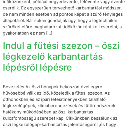
időközönként, például negyedévente, félévente vagy évente
cserélik. Ez egyszerűen tervezhető karbantartási módszer,
de nem minden esetben ad pontos képet a szűrő tényleges
állapotáról. Bár sokan gondolják úgy, hogy a légtechnikai
szűrőket előre meghatározott időközönként kell cserélni, a
gyakorlatban ez nem […]
Indul a fűtési szezon – őszi
légkezelő karbantartás
lépésről lépésre
Bevezetés Az őszi hónapok beköszöntével egyre
hűvösebbé válik az idő, közeledik a fűtési szezon. Az
otthonokban és az ipari létesítményekben található
légkezelőgépek, klímaberendezések és fűtőrendszerek
hatékony működésében az őszi karbantartás
kulcsfontosságú szerepet kap. Cikkünkben beszélünk az
őszi légkezelőgép-karbantartás jelentőségéről ,és hogy