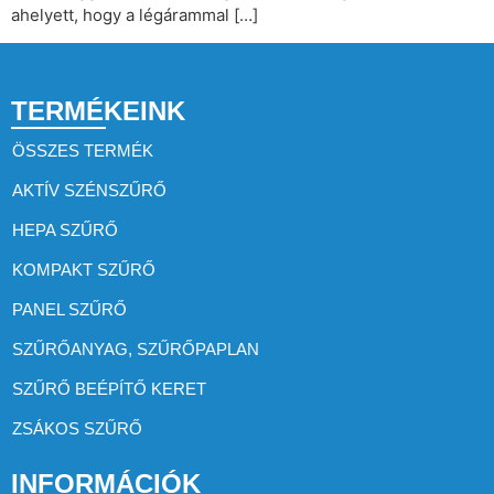
ahelyett, hogy a légárammal […]
TERMÉKEINK
ÖSSZES TERMÉK
AKTÍV SZÉNSZŰRŐ
HEPA SZŰRŐ
KOMPAKT SZŰRŐ
PANEL SZŰRŐ
SZŰRŐANYAG, SZŰRŐPAPLAN
SZŰRŐ BEÉPÍTŐ KERET
ZSÁKOS SZŰRŐ
INFORMÁCIÓK