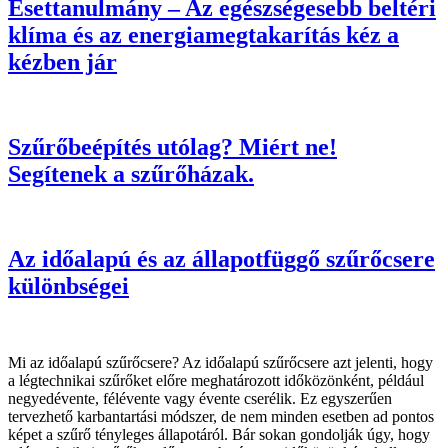
Esettanulmány – Az egészségesebb beltéri
klíma és az energiamegtakarítás kéz a
kézben jár
Szűrőbeépítés utólag? Miért ne!
Segítenek a szűrőházak.
Az időalapú és az állapotfüggő szűrőcsere
különbségei
Mi az időalapú szűrőcsere? Az időalapú szűrőcsere azt jelenti, hogy
a légtechnikai szűrőket előre meghatározott időközönként, például
negyedévente, félévente vagy évente cserélik. Ez egyszerűen
tervezhető karbantartási módszer, de nem minden esetben ad pontos
képet a szűrő tényleges állapotáról. Bár sokan gondolják úgy, hogy