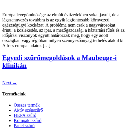
Európa levegőminősége az elmúlt évtizedekben sokat javult, de a
légszennyezés továbbra is az egyik legfontosabb környezeti
egészségügyi kockázat. A probléma nem csak a nagyvárosokat
érinti: a közlekedés, az ipar, a mezőgazdaság, a háztartási fűtés és az
időjárási viszonyok együtt határozzák meg, hogy egy adott
országban vagy régióban milyen szennyezőanyag-terhelés alakul ki.
A friss európai adatok […]
Egyedi szűrőmegoldások a Maubeuge-i
klinikán
Next
→
Termékeink
Összes termék
Aktív szénszűrő
HEPA szűrő
Kompakt szűrő
Panel szűrő