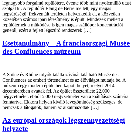
legnagyobb forgalmú repülőtere, évente több mint nyolcmillió utast
szolgál ki. A repülőtér Etang de Berre mellett, egy magas
népsűrűségű, frekventált területen helyezkedik el, a közvetlen
közelében számos ipari létesítmény is épült. Mindezek mellett a
repülőtérnek a működése is igen magas szállópor koncentrációt
generál, ezért a fejlett légszűrő rendszerek […]
Esettanulmány – A franciaországi Musée
des Confluences múzeum
A Saône és Rhône folyók találkozásánál található Musée des
Confluences az emberi történelmet és az élővilágot mutatja be. A
múzeum egy modern épületben kapott helyet, melyet 2014
decemberében avattak fel. Az épület összterülete 22.000
négyzetméter, ebből 5.000 négyzetméter van a kiállítások számára
fenntartva. Ekkora helyen kiváló levegőminőség szükséges, de
nemcsak a látogatók, hanem az alkalmazottak […]
Az európai országok légszennyezettségi
helyzete