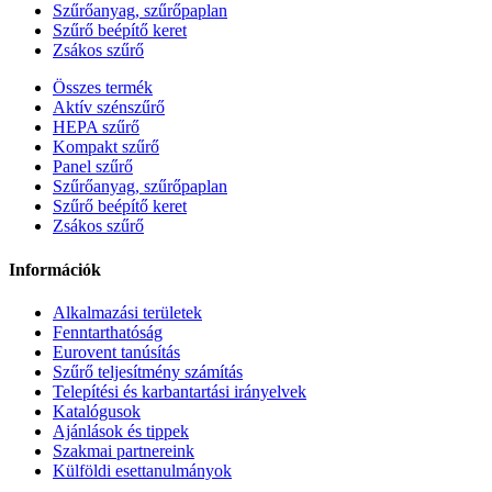
Szűrőanyag, szűrőpaplan
Szűrő beépítő keret
Zsákos szűrő
Összes termék
Aktív szénszűrő
HEPA szűrő
Kompakt szűrő
Panel szűrő
Szűrőanyag, szűrőpaplan
Szűrő beépítő keret
Zsákos szűrő
Információk
Alkalmazási területek
Fenntarthatóság
Eurovent tanúsítás
Szűrő teljesítmény számítás
Telepítési és karbantartási irányelvek
Katalógusok
Ajánlások és tippek
Szakmai partnereink
Külföldi esettanulmányok