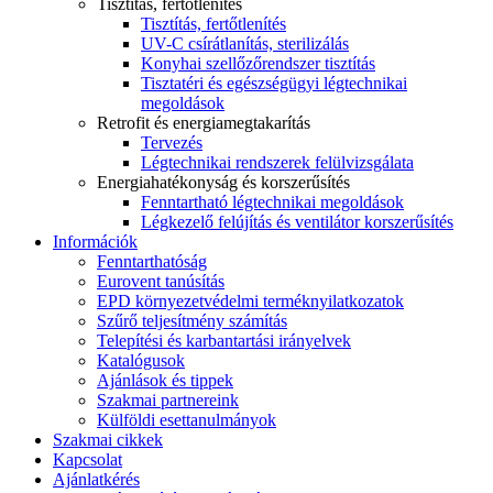
Tisztítás, fertőtlenítés
Tisztítás, fertőtlenítés
UV-C csírátlanítás, sterilizálás
Konyhai szellőzőrendszer tisztítás
Tisztatéri és egészségügyi légtechnikai
megoldások
Retrofit és energiamegtakarítás
Tervezés
Légtechnikai rendszerek felülvizsgálata
Energiahatékonyság és korszerűsítés
Fenntartható légtechnikai megoldások
Légkezelő felújítás és ventilátor korszerűsítés
Információk
Fenntarthatóság
Eurovent tanúsítás
EPD környezetvédelmi terméknyilatkozatok
Szűrő teljesítmény számítás
Telepítési és karbantartási irányelvek
Katalógusok
Ajánlások és tippek
Szakmai partnereink
Külföldi esettanulmányok
Szakmai cikkek
Kapcsolat
Ajánlatkérés