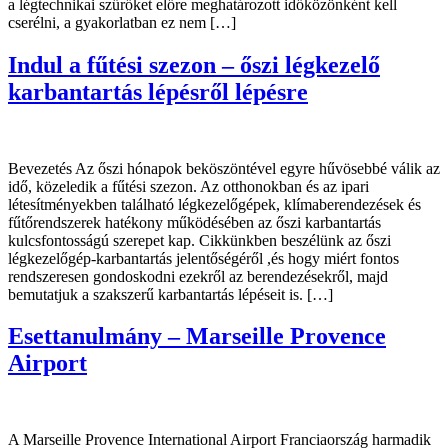
a légtechnikai szűrőket előre meghatározott időközönként kell
cserélni, a gyakorlatban ez nem […]
Indul a fűtési szezon – őszi légkezelő
karbantartás lépésről lépésre
Bevezetés Az őszi hónapok beköszöntével egyre hűvösebbé válik az
idő, közeledik a fűtési szezon. Az otthonokban és az ipari
létesítményekben található légkezelőgépek, klímaberendezések és
fűtőrendszerek hatékony működésében az őszi karbantartás
kulcsfontosságú szerepet kap. Cikkünkben beszélünk az őszi
légkezelőgép-karbantartás jelentőségéről ,és hogy miért fontos
rendszeresen gondoskodni ezekről az berendezésekről, majd
bemutatjuk a szakszerű karbantartás lépéseit is. […]
Esettanulmány – Marseille Provence
Airport
A Marseille Provence International Airport Franciaország harmadik