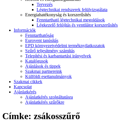
Tervezés
Légtechnikai rendszerek felülvizsgálata
Energiahatékonyság és korszerűsítés
Fenntartható légtechnikai megoldások
Légkezelő felújítás és ventilátor korszerűsítés
Információk
Fenntarthatóság
Eurovent tanúsítás
EPD környezetvédelmi terméknyilatkozatok
Szűrő teljesítmény számítás
Telepítési és karbantartási irányelvek
Katalógusok
Ajánlások és tippek
Szakmai partnereink
Külföldi esettanulmányok
Szakmai cikkek
Kapcsolat
Ajánlatkérés
Ajánlatkérés szolgáltatásra
Ajánlatkérés szűrőkre
Címke:
zsákosszűrő