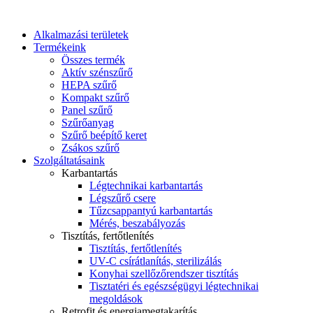
Alkalmazási területek
Termékeink
Összes termék
Aktív szénszűrő
HEPA szűrő
Kompakt szűrő
Panel szűrő
Szűrőanyag
Szűrő beépítő keret
Zsákos szűrő
Szolgáltatásaink
Karbantartás
Légtechnikai karbantartás
Légszűrő csere
Tűzcsappantyú karbantartás
Mérés, beszabályozás
Tisztítás, fertőtlenítés
Tisztítás, fertőtlenítés
UV-C csírátlanítás, sterilizálás
Konyhai szellőzőrendszer tisztítás
Tisztatéri és egészségügyi légtechnikai
megoldások
Retrofit és energiamegtakarítás