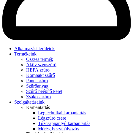
Alkalmazási területek
Termékeink
Összes termék
Aktív szénszűrő
HEPA szűrő
Kompakt szűrő
Panel szűrő
Szűrőanyag
Szűrő beépítő keret
Zsákos szűrő
Szolgáltatásaink
Karbantartás
Légtechnikai karbantartás
Légszűrő csere
Tűzcsappantyú karbantartás
Mérés, beszabályozás