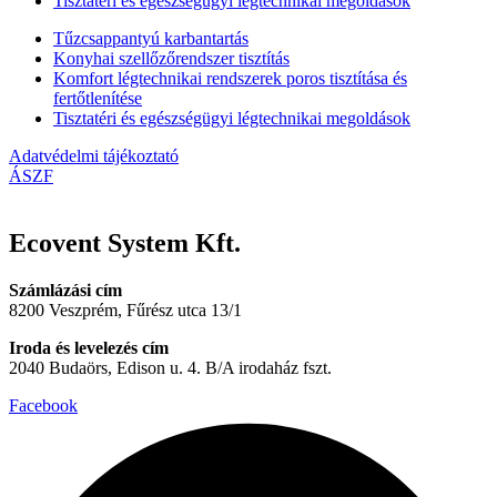
Tisztatéri és egészségügyi légtechnikai megoldások
Tűzcsappantyú karbantartás
Konyhai szellőzőrendszer tisztítás
Komfort légtechnikai rendszerek poros tisztítása és
fertőtlenítése
Tisztatéri és egészségügyi légtechnikai megoldások
Adatvédelmi tájékoztató
ÁSZF
Ecovent System Kft.
Számlázási cím
8200 Veszprém, Fűrész utca 13/1
Iroda és levelezés cím
2040 Budaörs, Edison u. 4. B/A irodaház fszt.
Facebook