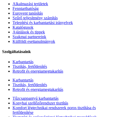
Alkalmazási területek
Fenntarthatóság
Eurovent tanúsítás
Szűrő teljesítmény számítás
Telepítési és karbantartási irányelvek
Katalógusok
Ajánlások és tippek
Szakmai partnereink
Külföldi esettanulmányok
Szolgáltatásaink
Karbantartás
Tisztítás, fertőtlenítés
Retrofit és energiamegtakarítás
Karbantartás
Tisztítás, fertőtlenítés
Retrofit és energiamegtakarítás
Tűzcsappantyú karbantartás
Konyhai szellőzőrendszer tisztítás
Komfort légtechnikai rendszerek poros tisztítása és
fertőtlenítése