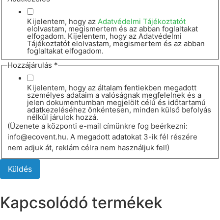
Kijelentem, hogy az
Adatvédelmi Tájékoztatót
elolvastam, megismertem és az abban foglaltakat
elfogadom. Kijelentem, hogy az Adatvédelmi
Tájékoztatót elolvastam, megismertem és az abban
foglaltakat elfogadom.
esetén
Hozzájárulás
*
cím
Név
Kijelentem, hogy az általam fentiekben megadott
személyes adataim a valóságnak megfelelnek és a
jelen dokumentumban megjelölt célú és időtartamú
adatkezeléséhez önkéntesen, minden külső befolyás
nélkül járulok hozzá.
(Üzenete a központi e-mail címünkre fog beérkezni:
info@ecovent.hu. A megadott adatokat 3-ik fél részére
nem adjuk át, reklám célra nem használjuk fel!)
Küldés
Kapcsolódó termékek