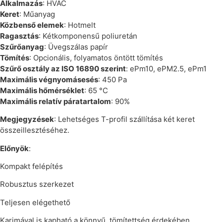
Alkalmazás
: HVAC
Keret
: Műanyag
Közbenső elemek
: Hotmelt
Ragasztás
: Kétkomponensű poliuretán
Szűrőanyag
: Üvegszálas papír
Tömítés
: Opcionális, folyamatos öntött tömítés
Szűrő osztály az ISO 16890 szerint
: ePm10, ePM2.5, ePm1
Maximális végnyomásesés
: 450 Pa
Maximális hőmérséklet
: 65 °C
Maximális relatív páratartalom
: 90%
Megjegyzések
: Lehetséges T-profil szállítása két keret
összeillesztéséhez.
Előnyök
:
Kompakt felépítés
Robusztus szerkezet
Teljesen elégethető
Karimával is kapható a könnyű tömítettség érdekében