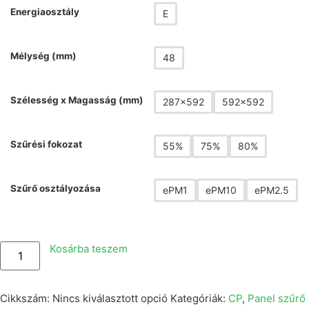
Energiaosztály
E
Mélység (mm)
48
Szélesség x Magasság (mm)
287x592
592x592
Szűrési fokozat
55%
75%
80%
Szűrő osztályozása
ePM1
ePM10
ePM2.5
Kosárba teszem
Cikkszám:
Nincs kiválasztott opció
Kategóriák:
CP
,
Panel szűrő