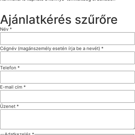
Ajánlatkérés szűrőre
Név
*
Cégnév (magánszemély esetén írja be a nevét)
*
Telefon
*
E-mail cím
*
Üzenet
*
Adatkezelés
*