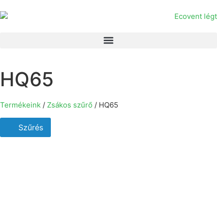
HQ65
Termékeink
/
Zsákos szűrő
/ HQ65
Szűrés