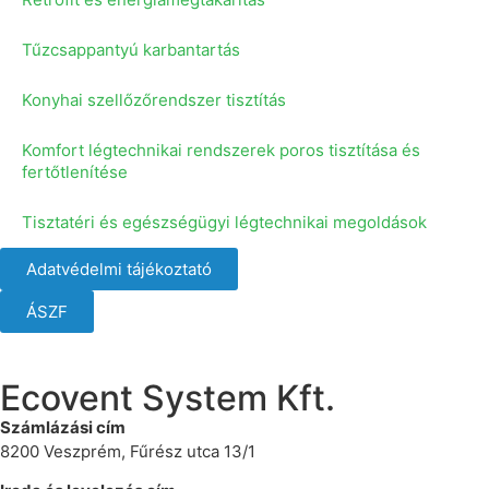
Tűzcsappantyú karbantartás
Konyhai szellőzőrendszer tisztítás
Komfort légtechnikai rendszerek poros tisztítása és
fertőtlenítése
Tisztatéri és egészségügyi légtechnikai megoldások
Adatvédelmi tájékoztató
ÁSZF
Ecovent System Kft.
Számlázási cím
8200 Veszprém, Fűrész utca 13/1