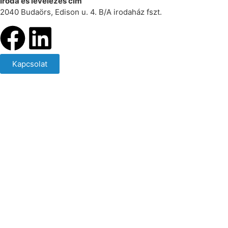
Iroda és levelezés cím
2040 Budaörs, Edison u. 4. B/A irodaház fszt.
Kapcsolat