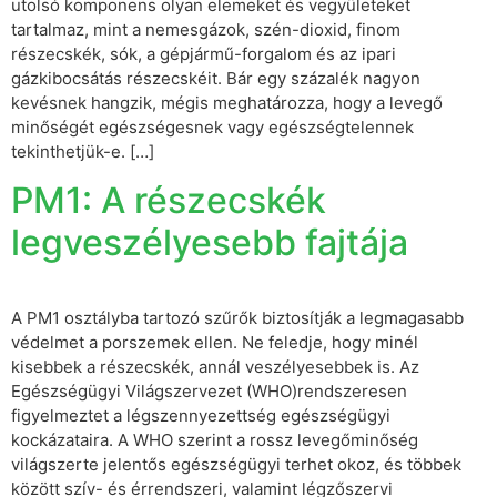
utolsó ​​komponens olyan elemeket és vegyületeket
tartalmaz, mint a nemesgázok, szén-dioxid, finom
részecskék, sók, a gépjármű-forgalom és az ipari
gázkibocsátás részecskéit. Bár egy százalék nagyon
kevésnek hangzik, mégis meghatározza, hogy a levegő
minőségét egészségesnek vagy egészségtelennek
tekinthetjük-e. […]
PM1: A részecskék
legveszélyesebb fajtája
A PM1 osztályba tartozó szűrők biztosítják a legmagasabb
védelmet a porszemek ellen. Ne feledje, hogy minél
kisebbek a részecskék, annál veszélyesebbek is. Az
Egészségügyi Világszervezet (WHO)rendszeresen
figyelmeztet a légszennyezettség egészségügyi
kockázataira. A WHO szerint a rossz levegőminőség
világszerte jelentős egészségügyi terhet okoz, és többek
között szív- és érrendszeri, valamint légzőszervi