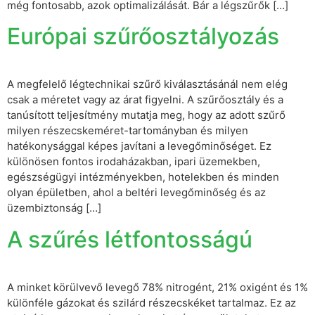
még fontosabb, azok optimalizálását. Bár a légszűrők […]
Európai szűrőosztályozás
A megfelelő légtechnikai szűrő kiválasztásánál nem elég
csak a méretet vagy az árat figyelni. A szűrőosztály és a
tanúsított teljesítmény mutatja meg, hogy az adott szűrő
milyen részecskeméret-tartományban és milyen
hatékonysággal képes javítani a levegőminőséget. Ez
különösen fontos irodaházakban, ipari üzemekben,
egészségügyi intézményekben, hotelekben és minden
olyan épületben, ahol a beltéri levegőminőség és az
üzembiztonság […]
A szűrés létfontosságú
A minket körülvevő levegő 78% nitrogént, 21% oxigént és 1%
különféle gázokat és szilárd részecskéket tartalmaz. Ez az