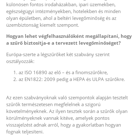
különösen fontos irodaházakban, ipari üzemekben,
egészségügyi intézményekben, hotelekben és minden
olyan épületben, ahol a beltéri levegőminőség és az
üzembiztonság kiemelt szempont.
Hogyan lehet végfelhasználóként megállapítani, hogy
a szűrő biztosítja-e a tervezett levegőminőséget?
Európa-szerte a légszűrőket két szabvány szerint
osztályozzák:
az ISO 16890 az elő – és a finomszűrőkre,
az EN1822: 2009 pedig a HEPA és ULPA szűrőkre.
Az ezen szabványoknak való szempontok alapján tesztelt
szűrők természetesen megfelelnek a szigorú
követelményeknek. Az ilyen tesztek során a szűrők olyan
körülményeknek vannak kitéve, amelyek pontos
visszajelzést adnak arról, hogy a gyakorlatban hogyan
fognak teljesíteni.