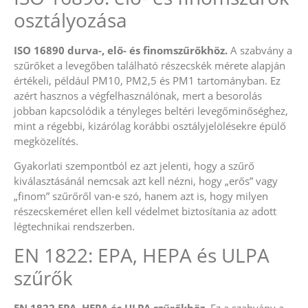
osztályozása
ISO 16890 durva-, elő- és finomszűrőkhöz.
A szabvány a
szűrőket a levegőben található részecskék mérete alapján
értékeli, például PM10, PM2,5 és PM1 tartományban. Ez
azért hasznos a végfelhasználónak, mert a besorolás
jobban kapcsolódik a tényleges beltéri levegőminőséghez,
mint a régebbi, kizárólag korábbi osztályjelölésekre épülő
megközelítés.
Gyakorlati szempontból ez azt jelenti, hogy a szűrő
kiválasztásánál nemcsak azt kell nézni, hogy „erős” vagy
„finom” szűrőről van-e szó, hanem azt is, hogy milyen
részecskeméret ellen kell védelmet biztosítania az adott
légtechnikai rendszerben.
EN 1822: EPA, HEPA és ULPA
szűrők
EN 1822 EPA, HEPA és ULPA szűrőkhöz.
E
z a szabvány a