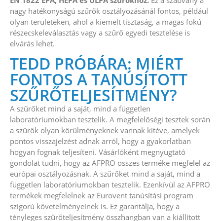
nagy hatékonyságú szűrők osztályozásánál fontos, például
olyan területeken, ahol a kiemelt tisztaság, a magas fokú
részecskeleválasztás vagy a szűrő egyedi tesztelése is
elvárás lehet.
TEDD PRÓBÁRA: MIÉRT
FONTOS A TANÚSÍTOTT
SZŰRŐTELJESÍTMÉNY?
A szűrőket mind a saját, mind a független
laboratóriumokban tesztelik. A megfelelőségi tesztek során
a szűrők olyan körülményeknek vannak kitéve, amelyek
pontos visszajelzést adnak arról, hogy a gyakorlatban
hogyan fognak teljesíteni. Vásárlóként megnyugtató
gondolat tudni, hogy az AFPRO összes terméke megfelel az
európai osztályozásnak. A szűrőket mind a saját, mind a
független laboratóriumokban tesztelik. Ezenkívül az AFPRO
termékek megfelelnek az Eurovent tanúsítási program
szigorú követelményeinek is. Ez garantálja, hogy a
tényleges szűrőteljesítmény összhangban van a kiállított