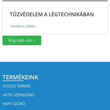
TŰZVÉDELEM A LÉGTECHNIKÁBAN
TOVÁBB A CIKKRE »
Még több cikk >
TERMÉKEINK
ÖSSZES TERMÉK
AKTÍV SZÉNSZŰRŐ
HEPA SZŰRŐ