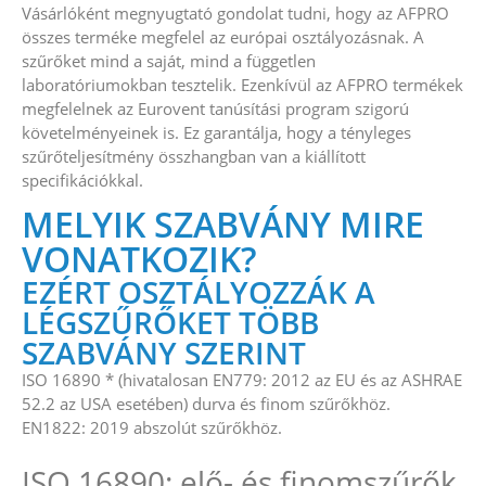
Vásárlóként megnyugtató gondolat tudni, hogy az AFPRO
összes terméke megfelel az európai osztályozásnak. A
szűrőket mind a saját, mind a független
laboratóriumokban tesztelik. Ezenkívül az AFPRO termékek
megfelelnek az Eurovent tanúsítási program szigorú
követelményeinek is. Ez garantálja, hogy a tényleges
szűrőteljesítmény összhangban van a kiállított
specifikációkkal.
MELYIK SZABVÁNY MIRE
VONATKOZIK?
EZÉRT OSZTÁLYOZZÁK A
LÉGSZŰRŐKET TÖBB
SZABVÁNY SZERINT
ISO 16890 * (hivatalosan EN779: 2012 az EU és az ASHRAE
52.2 az USA esetében) durva és finom szűrőkhöz.
EN1822: 2019 abszolút szűrőkhöz.
ISO 16890: elő- és finomszűrők