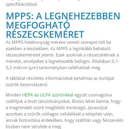
specifikációkkal.
MPPS: A LEGNEHEZEBBEN
MEGFOGHATÓ
RÉSZECSKEMÉRET
Az MPPS hatékonyság mérése vezető szerepet tölt be
ezekben a tesztekben. Az MPPS a leginkább behatoló
részecskeméretet jelenti. Ezek azoknak a részecskéknek a
méretei, amelyeket a legnehezebb befogni. Általában 0,1-
0,2 mikron (μm) tartományban találhatóak meg.
A táblázat részletes információkat tartalmaz az európai
szűrők besorolásáról.
Minden
HEPA és ULPA szűrőnkkel
együtt csomagolva
szállítjuk a teszt tanúsítványokat. Biztos lehet benne, hogy
a megrendelt szűrő megfelelő minőségű. Javasoljuk
azonban a szűrők utólagos validálását a telepítés után,
annak biztosítása érdekében, hogy szállítás vagy felszerelés
közben nem sérültek-e meg.