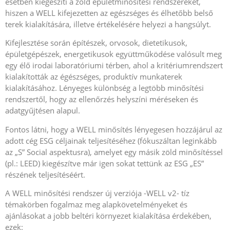
esetben kiegészíti a zöld épületminősítési rendszereket,
hiszen a WELL kifejezetten az egészséges és élhetőbb belső
terek kialakítására, illetve értékelésére helyezi a hangsúlyt.
Kifejlesztése során építészek, orvosok, dietetikusok,
épületgépészek, energetikusok együttműködése valósult meg
egy élő irodai laboratóriumi térben, ahol a kritériumrendszert
kialakították az égészséges, produktív munkaterek
kialakításához. Lényeges különbség a legtöbb minősítési
rendszertől, hogy az ellenőrzés helyszíni méréseken és
adatgyűjtésen alapul.
Fontos látni, hogy a WELL minősítés lényegesen hozzájárul az
adott cég ESG céljainak teljesítéséhez (fókuszáltan leginkább
az „S” Social aspektusra), amelyet egy másik zöld minősítéssel
(pl.: LEED) kiegészítve már igen sokat tettünk az ESG „ES”
részének teljesítéséért.
A WELL minősítési rendszer új verziója -WELL v2- tíz
témakörben fogalmaz meg alapkövetelményeket és
ajánlásokat a jobb beltéri környezet kialakítása érdekében,
ezek: