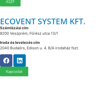
ÁSZF
ECOVENT SYSTEM KFT.
Számlázási cím
8200 Veszprém, Fűrész utca 13/1
Iroda és levelezés cím
2040 Budaörs, Edison u. 4. B/A irodaház fszt.
Kapcsolat