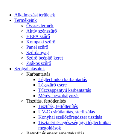
Alkalmazási területek
Termékeink
Összes termék
Aktív szénszűrő
HEPA szűrő
Kompakt szűrő
Panel szűrő
Szűrőanyag
Szűrő beépítő keret
Zsákos szűrő
Szolgáltatásaink
Karbantartás
Légtechnikai karbantartás
Légszűrő csere
Tűzcsappantyú karbantartás
Mérés, beszabályozás
Tisztítás, fertőtlenítés
Tisztítás, fertőtlenítés
UV-C csírátlanítás, sterilizálás
Konyhai szellőzőrendszer tisztítás
Tisztatéri és egészségügyi légtechnikai
megoldások
Retrofit és energiamegtakarítás