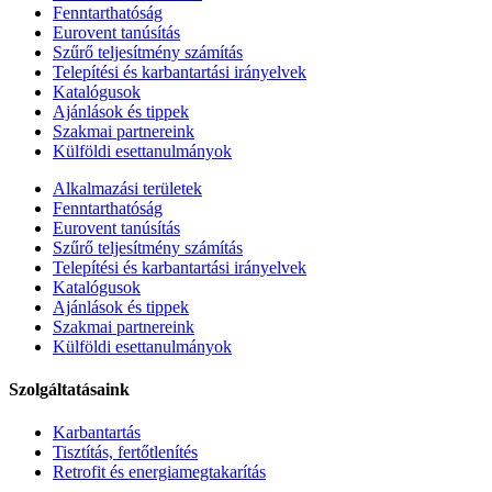
Fenntarthatóság
Eurovent tanúsítás
Szűrő teljesítmény számítás
Telepítési és karbantartási irányelvek
Katalógusok
Ajánlások és tippek
Szakmai partnereink
Külföldi esettanulmányok
Alkalmazási területek
Fenntarthatóság
Eurovent tanúsítás
Szűrő teljesítmény számítás
Telepítési és karbantartási irányelvek
Katalógusok
Ajánlások és tippek
Szakmai partnereink
Külföldi esettanulmányok
Szolgáltatásaink
Karbantartás
Tisztítás, fertőtlenítés
Retrofit és energiamegtakarítás