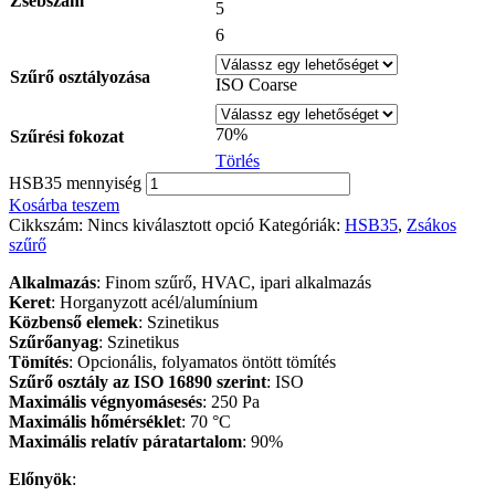
Zsebszám
5
6
Szűrő osztályozása
ISO Coarse
70%
Szűrési fokozat
Törlés
HSB35 mennyiség
Kosárba teszem
Cikkszám:
Nincs kiválasztott opció
Kategóriák:
HSB35
,
Zsákos
szűrő
Alkalmazás
: Finom szűrő, HVAC, ipari alkalmazás
Keret
: Horganyzott acél/alumínium
Közbenső elemek
: Szinetikus
Szűrőanyag
: Szinetikus
Tömítés
: Opcionális, folyamatos öntött tömítés
Szűrő osztály az ISO 16890 szerint
: ISO
Maximális végnyomásesés
: 250 Pa
Maximális hőmérséklet
: 70 °C
Maximális relatív páratartalom
: 90%
Előnyök
: