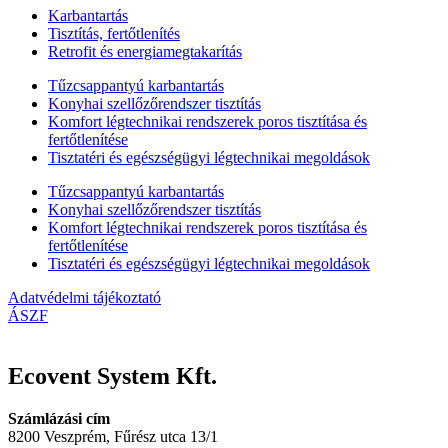
Karbantartás
Tisztítás, fertőtlenítés
Retrofit és energiamegtakarítás
Tűzcsappantyú karbantartás
Konyhai szellőzőrendszer tisztítás
Komfort légtechnikai rendszerek poros tisztítása és
fertőtlenítése
Tisztatéri és egészségügyi légtechnikai megoldások
Tűzcsappantyú karbantartás
Konyhai szellőzőrendszer tisztítás
Komfort légtechnikai rendszerek poros tisztítása és
fertőtlenítése
Tisztatéri és egészségügyi légtechnikai megoldások
Adatvédelmi tájékoztató
ÁSZF
Ecovent System Kft.
Számlázási cím
8200 Veszprém, Fűrész utca 13/1