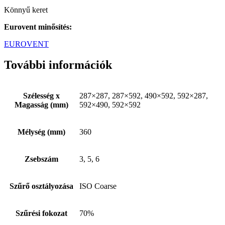
Könnyű keret
Eurovent minősítés:
EUROVENT
További információk
Szélesség x
287×287, 287×592, 490×592, 592×287,
Magasság (mm)
592×490, 592×592
Mélység (mm)
360
Zsebszám
3, 5, 6
Szűrő osztályozása
ISO Coarse
Szűrési fokozat
70%