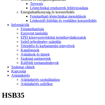
Tervezés
Légtechnikai rendszerek felülvizsgálata
Energiahatékonyság és korszerűsítés
Fenntartható légtechnikai megoldások
Légkezelő felújítás és ventilátor korszerűsítés
Információk
Fenntarthatóság
Eurovent tanúsítás
EPD környezetvédelmi terméknyilatkozatok
Szűrő teljesítmény számítás
Telepítési és karbantartási irányelvek
Katalógusok
Ajánlások és tippek
Szakmai partnereink
Külföldi esettanulmányok
Szakmai cikkek
Kapcsolat
Ajánlatkérés
Ajánlatkérés szolgáltatásra
Ajánlatkérés szűrőkre
HSB35