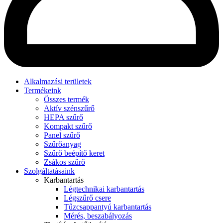
Alkalmazási területek
Termékeink
Összes termék
Aktív szénszűrő
HEPA szűrő
Kompakt szűrő
Panel szűrő
Szűrőanyag
Szűrő beépítő keret
Zsákos szűrő
Szolgáltatásaink
Karbantartás
Légtechnikai karbantartás
Légszűrő csere
Tűzcsappantyú karbantartás
Mérés, beszabályozás