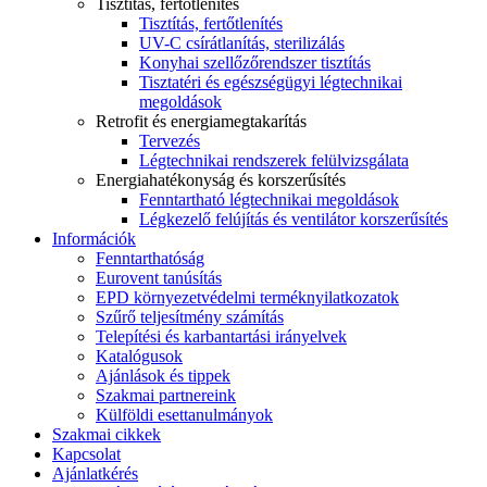
Tisztítás, fertőtlenítés
Tisztítás, fertőtlenítés
UV-C csírátlanítás, sterilizálás
Konyhai szellőzőrendszer tisztítás
Tisztatéri és egészségügyi légtechnikai
megoldások
Retrofit és energiamegtakarítás
Tervezés
Légtechnikai rendszerek felülvizsgálata
Energiahatékonyság és korszerűsítés
Fenntartható légtechnikai megoldások
Légkezelő felújítás és ventilátor korszerűsítés
Információk
Fenntarthatóság
Eurovent tanúsítás
EPD környezetvédelmi terméknyilatkozatok
Szűrő teljesítmény számítás
Telepítési és karbantartási irányelvek
Katalógusok
Ajánlások és tippek
Szakmai partnereink
Külföldi esettanulmányok
Szakmai cikkek
Kapcsolat
Ajánlatkérés