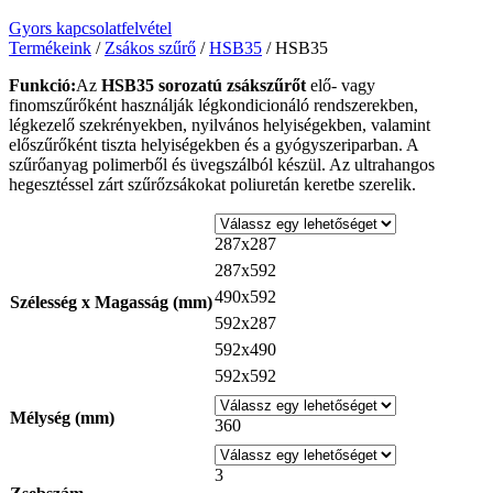
Gyors kapcsolatfelvétel
Termékeink
/
Zsákos szűrő
/
HSB35
/ HSB35
Funkció:
Az
HSB35 sorozatú zsákszűrőt
elő- vagy
finomszűrőként használják légkondicionáló rendszerekben,
légkezelő szekrényekben, nyilvános helyiségekben, valamint
előszűrőként tiszta helyiségekben és a gyógyszeriparban. A
szűrőanyag polimerből és üvegszálból készül. Az ultrahangos
hegesztéssel zárt szűrőzsákokat poliuretán keretbe szerelik.
287x287
287x592
490x592
Szélesség x Magasság (mm)
592x287
592x490
592x592
Mélység (mm)
360
3