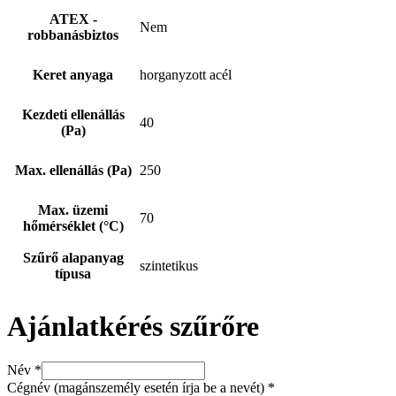
ATEX -
Nem
robbanásbiztos
Keret anyaga
horganyzott acél
Kezdeti ellenállás
40
(Pa)
Max. ellenállás (Pa)
250
Max. üzemi
70
hőmérséklet (°C)
Szűrő alapanyag
szintetikus
típusa
Ajánlatkérés szűrőre
Név
*
Adatkezelés
Cégnév (magánszemély esetén írja be a nevét)
*