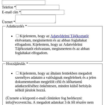
Üzenet
Telefon
Telefon
*
E-mail cím
*
Üzenet
*
Adatkezelés
*
Kijelentem, hogy az
Adatvédelmi Tájékoztatót
elolvastam, megismertem és az abban foglaltakat
elfogadom. Kijelentem, hogy az Adatvédelmi
Tájékoztatót elolvastam, megismertem és az abban
foglaltakat elfogadom.
Hozzájárulás
*
Kijelentem, hogy az általam fentiekben megadott
személyes adataim a valóságnak megfelelnek és a jelen
dokumentumban megjelölt célú és időtartamú
adatkezeléséhez önkéntesen, minden külső befolyás
nélkül járulok hozzá.
(Üzenete a központi e-mail címünkre fog beérkezni:
info@ecovent.hu. A megadott adatokat 3-ik fél részére nem