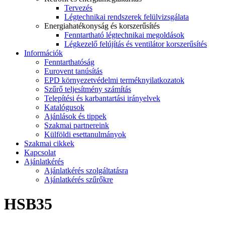
Tervezés
Légtechnikai rendszerek felülvizsgálata
Energiahatékonyság és korszerűsítés
Fenntartható légtechnikai megoldások
Légkezelő felújítás és ventilátor korszerűsítés
Információk
Fenntarthatóság
Eurovent tanúsítás
EPD környezetvédelmi terméknyilatkozatok
Szűrő teljesítmény számítás
Telepítési és karbantartási irányelvek
Katalógusok
Ajánlások és tippek
Szakmai partnereink
Külföldi esettanulmányok
Szakmai cikkek
Kapcsolat
Ajánlatkérés
Ajánlatkérés szolgáltatásra
Ajánlatkérés szűrőkre
HSB35