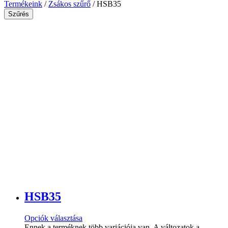
Termékeink
/
Zsákos szűrő
/ HSB35
Szűrés
HSB35
Opciók választása
Ennek a terméknek több variációja van. A változatok a