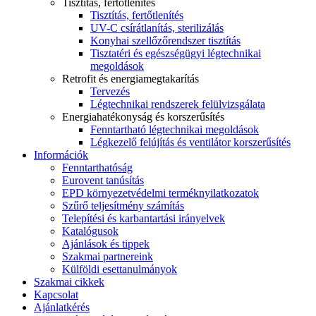
Tisztítás, fertőtlenítés
Tisztítás, fertőtlenítés
UV-C csírátlanítás, sterilizálás
Konyhai szellőzőrendszer tisztítás
Tisztatéri és egészségügyi légtechnikai
megoldások
Retrofit és energiamegtakarítás
Tervezés
Légtechnikai rendszerek felülvizsgálata
Energiahatékonyság és korszerűsítés
Fenntartható légtechnikai megoldások
Légkezelő felújítás és ventilátor korszerűsítés
Információk
Fenntarthatóság
Eurovent tanúsítás
EPD környezetvédelmi terméknyilatkozatok
Szűrő teljesítmény számítás
Telepítési és karbantartási irányelvek
Katalógusok
Ajánlások és tippek
Szakmai partnereink
Külföldi esettanulmányok
Szakmai cikkek
Kapcsolat
Ajánlatkérés