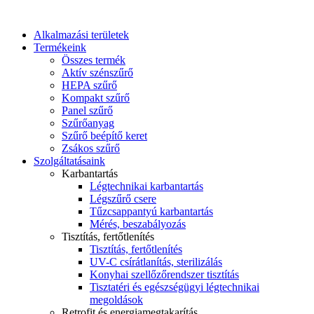
Alkalmazási területek
Termékeink
Összes termék
Aktív szénszűrő
HEPA szűrő
Kompakt szűrő
Panel szűrő
Szűrőanyag
Szűrő beépítő keret
Zsákos szűrő
Szolgáltatásaink
Karbantartás
Légtechnikai karbantartás
Légszűrő csere
Tűzcsappantyú karbantartás
Mérés, beszabályozás
Tisztítás, fertőtlenítés
Tisztítás, fertőtlenítés
UV-C csírátlanítás, sterilizálás
Konyhai szellőzőrendszer tisztítás
Tisztatéri és egészségügyi légtechnikai
megoldások
Retrofit és energiamegtakarítás