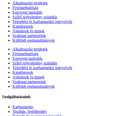
Alkalmazási területek
Fenntarthatóság
Eurovent tanúsítás
Szűrő teljesítmény számítás
Telepítési és karbantartási irányelvek
Katalógusok
Ajánlások és tippek
Szakmai partnereink
Külföldi esettanulmányok
Alkalmazási területek
Fenntarthatóság
Eurovent tanúsítás
Szűrő teljesítmény számítás
Telepítési és karbantartási irányelvek
Katalógusok
Ajánlások és tippek
Szakmai partnereink
Külföldi esettanulmányok
Szolgáltatásaink
Karbantartás
Tisztítás, fertőtlenítés