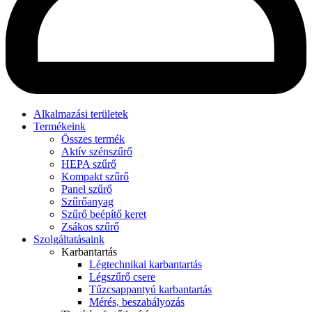
Alkalmazási területek
Termékeink
Összes termék
Aktív szénszűrő
HEPA szűrő
Kompakt szűrő
Panel szűrő
Szűrőanyag
Szűrő beépítő keret
Zsákos szűrő
Szolgáltatásaink
Karbantartás
Légtechnikai karbantartás
Légszűrő csere
Tűzcsappantyú karbantartás
Mérés, beszabályozás