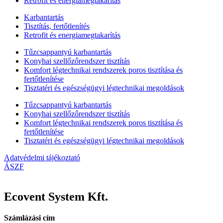
Retrofit és energiamegtakarítás
Karbantartás
Tisztítás, fertőtlenítés
Retrofit és energiamegtakarítás
Tűzcsappantyú karbantartás
Konyhai szellőzőrendszer tisztítás
Komfort légtechnikai rendszerek poros tisztítása és
fertőtlenítése
Tisztatéri és egészségügyi légtechnikai megoldások
Tűzcsappantyú karbantartás
Konyhai szellőzőrendszer tisztítás
Komfort légtechnikai rendszerek poros tisztítása és
fertőtlenítése
Tisztatéri és egészségügyi légtechnikai megoldások
Adatvédelmi tájékoztató
ÁSZF
Ecovent System Kft.
Számlázási cím