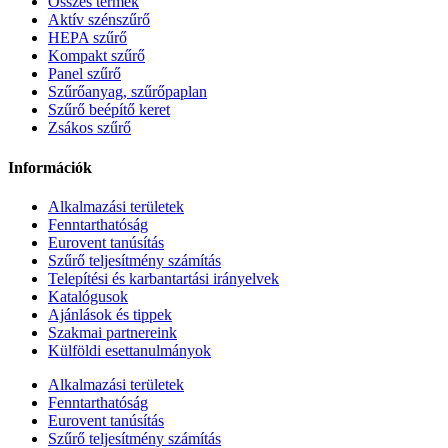
Összes termék
Aktív szénszűrő
HEPA szűrő
Kompakt szűrő
Panel szűrő
Szűrőanyag, szűrőpaplan
Szűrő beépítő keret
Zsákos szűrő
Információk
Alkalmazási területek
Fenntarthatóság
Eurovent tanúsítás
Szűrő teljesítmény számítás
Telepítési és karbantartási irányelvek
Katalógusok
Ajánlások és tippek
Szakmai partnereink
Külföldi esettanulmányok
Alkalmazási területek
Fenntarthatóság
Eurovent tanúsítás
Szűrő teljesítmény számítás