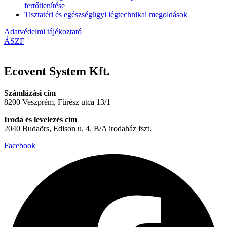
fertőtlenítése
Tisztatéri és egészségügyi légtechnikai megoldások
Adatvédelmi tájékoztató
ÁSZF
Ecovent System Kft.
Számlázási cím
8200 Veszprém, Fűrész utca 13/1
Iroda és levelezés cím
2040 Budaörs, Edison u. 4. B/A irodaház fszt.
Facebook