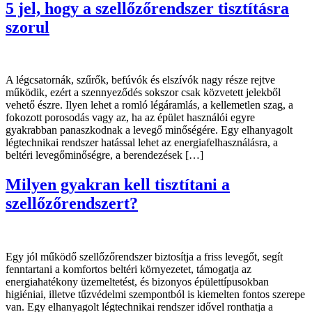
5 jel, hogy a szellőzőrendszer tisztításra
szorul
A légcsatornák, szűrők, befúvók és elszívók nagy része rejtve
működik, ezért a szennyeződés sokszor csak közvetett jelekből
vehető észre. Ilyen lehet a romló légáramlás, a kellemetlen szag, a
fokozott porosodás vagy az, ha az épület használói egyre
gyakrabban panaszkodnak a levegő minőségére. Egy elhanyagolt
légtechnikai rendszer hatással lehet az energiafelhasználásra, a
beltéri levegőminőségre, a berendezések […]
Milyen gyakran kell tisztítani a
szellőzőrendszert?
Egy jól működő szellőzőrendszer biztosítja a friss levegőt, segít
fenntartani a komfortos beltéri környezetet, támogatja az
energiahatékony üzemeltetést, és bizonyos épülettípusokban
higiéniai, illetve tűzvédelmi szempontból is kiemelten fontos szerepe
van. Egy elhanyagolt légtechnikai rendszer idővel ronthatja a