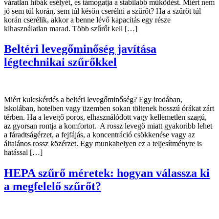
váratlan hibák esélyét, és támogatja a stabilabb működést. Miért nem
jó sem túl korán, sem túl későn cserélni a szűrőt? Ha a szűrőt túl
korán cserélik, akkor a benne lévő kapacitás egy része
kihasználatlan marad. Több szűrőt kell […]
Beltéri levegőminőség javítása
légtechnikai szűrőkkel
Miért kulcskérdés a beltéri levegőminőség? Egy irodában,
iskolában, hotelben vagy üzemben sokan töltenek hosszú órákat zárt
térben. Ha a levegő poros, elhasználódott vagy kellemetlen szagú,
az gyorsan rontja a komfortot. A rossz levegő miatt gyakoribb lehet
a fáradtságérzet, a fejfájás, a koncentráció csökkenése vagy az
általános rossz közérzet. Egy munkahelyen ez a teljesítményre is
hatással […]
HEPA szűrő méretek: hogyan válassza ki
a megfelelő szűrőt?