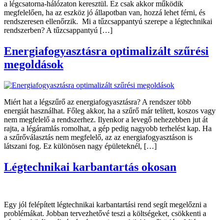
a légcsatorna-hálózaton keresztül. Ez csak akkor működik
megfelelően, ha az eszköz jó állapotban van, hozzá lehet férni, és
rendszeresen ellenőrzik. Mi a tűzcsappantyú szerepe a légtechnikai
rendszerben? A tűzcsappantyú […]
Energiafogyasztásra optimalizált szűrési
megoldások
Miért hat a légszűrő az energiafogyasztásra? A rendszer több
energiát használhat. Főleg akkor, ha a szűrő már telített, koszos vagy
nem megfelelő a rendszerhez. Ilyenkor a levegő nehezebben jut át
rajta, a légáramlás romolhat, a gép pedig nagyobb terhelést kap. Ha
a szűrőválasztás nem megfelelő, az az energiafogyasztáson is
látszani fog. Ez különösen nagy épületeknél, […]
Légtechnikai karbantartás okosan
Egy jól felépített légtechnikai karbantartási rend segít megelőzni a
problémákat. Jobban tervezhetővé teszi a költségeket, csökkenti a