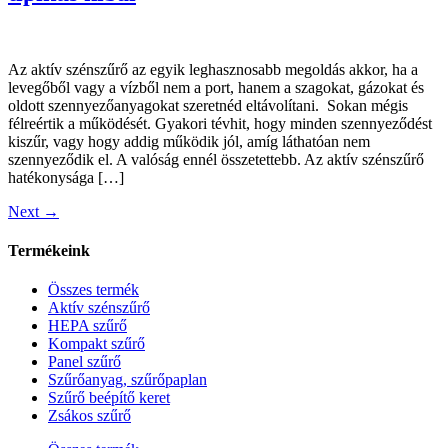
Az aktív szénszűrő az egyik leghasznosabb megoldás akkor, ha a
levegőből vagy a vízből nem a port, hanem a szagokat, gázokat és
oldott szennyezőanyagokat szeretnéd eltávolítani. Sokan mégis
félreértik a működését. Gyakori tévhit, hogy minden szennyeződést
kiszűr, vagy hogy addig működik jól, amíg láthatóan nem
szennyeződik el. A valóság ennél összetettebb. Az aktív szénszűrő
hatékonysága […]
Next
→
Termékeink
Összes termék
Aktív szénszűrő
HEPA szűrő
Kompakt szűrő
Panel szűrő
Szűrőanyag, szűrőpaplan
Szűrő beépítő keret
Zsákos szűrő