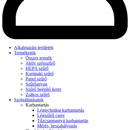
Alkalmazási területek
Termékeink
Összes termék
Aktív szénszűrő
HEPA szűrő
Kompakt szűrő
Panel szűrő
Szűrőanyag
Szűrő beépítő keret
Zsákos szűrő
Szolgáltatásaink
Karbantartás
Légtechnikai karbantartás
Légszűrő csere
Tűzcsappantyú karbantartás
Mérés, beszabályozás