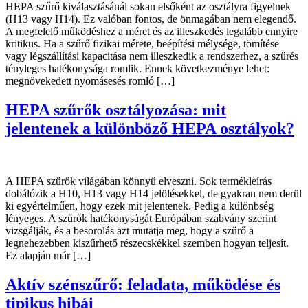
HEPA szűrő kiválasztásánál sokan elsőként az osztályra figyelnek
(H13 vagy H14). Ez valóban fontos, de önmagában nem elegendő.
A megfelelő működéshez a méret és az illeszkedés legalább ennyire
kritikus. Ha a szűrő fizikai mérete, beépítési mélysége, tömítése
vagy légszállítási kapacitása nem illeszkedik a rendszerhez, a szűrés
tényleges hatékonysága romlik. Ennek következménye lehet:
megnövekedett nyomásesés romló […]
HEPA szűrők osztályozása: mit
jelentenek a különböző HEPA osztályok?
A HEPA szűrők világában könnyű elveszni. Sok termékleírás
dobálózik a H10, H13 vagy H14 jelölésekkel, de gyakran nem derül
ki egyértelműen, hogy ezek mit jelentenek. Pedig a különbség
lényeges. A szűrők hatékonyságát Európában szabvány szerint
vizsgálják, és a besorolás azt mutatja meg, hogy a szűrő a
legnehezebben kiszűrhető részecskékkel szemben hogyan teljesít.
Ez alapján már […]
Aktív szénszűrő: feladata, működése és
tipikus hibái