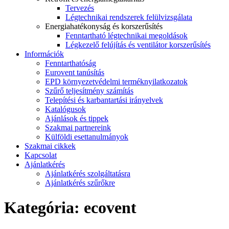
Tervezés
Légtechnikai rendszerek felülvizsgálata
Energiahatékonyság és korszerűsítés
Fenntartható légtechnikai megoldások
Légkezelő felújítás és ventilátor korszerűsítés
Információk
Fenntarthatóság
Eurovent tanúsítás
EPD környezetvédelmi terméknyilatkozatok
Szűrő teljesítmény számítás
Telepítési és karbantartási irányelvek
Katalógusok
Ajánlások és tippek
Szakmai partnereink
Külföldi esettanulmányok
Szakmai cikkek
Kapcsolat
Ajánlatkérés
Ajánlatkérés szolgáltatásra
Ajánlatkérés szűrőkre
Kategória:
ecovent