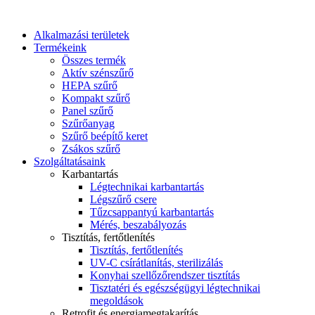
Alkalmazási területek
Termékeink
Összes termék
Aktív szénszűrő
HEPA szűrő
Kompakt szűrő
Panel szűrő
Szűrőanyag
Szűrő beépítő keret
Zsákos szűrő
Szolgáltatásaink
Karbantartás
Légtechnikai karbantartás
Légszűrő csere
Tűzcsappantyú karbantartás
Mérés, beszabályozás
Tisztítás, fertőtlenítés
Tisztítás, fertőtlenítés
UV-C csírátlanítás, sterilizálás
Konyhai szellőzőrendszer tisztítás
Tisztatéri és egészségügyi légtechnikai
megoldások
Retrofit és energiamegtakarítás