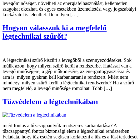
levegőminőséget, növelheti az energiafelhasználást, kellemetlen
szagokat okozhat, és egyes esetekben üzemeltetési vagy jogszabályi
kockázatot is jelenthet. De milyen […]
Hogyan válasszuk ki a megfelelő
légtechnikai szűrőt?
A légtechnikai szűrő kiszűri a levegőből a szennyeződéseket. Sok
múlik azon, hogy milyen szűrő kerül a rendszerbe. Hatással van a
levegő minőségére, a gép működésére, az energiafogyasztásra és
arra is, milyen gyakran kell karbantartani a rendszert. Miért nem
mindegy, milyen szűrő kerül a légtechnikai rendszerbe? Ha a szűrő
nem megfelelő, a levegő minősége romolhat. Több […]
Tűzvédelem a légtechnikában
miért fontos a tűzcsappantyúk rendszeres karbantartása? A
tűzcsappantyú fontos biztonsági elem a légtechnikai rendszerben.
Feladata, hogy tűz esetén segítsen korlátozni a tűz és a füst terjedését