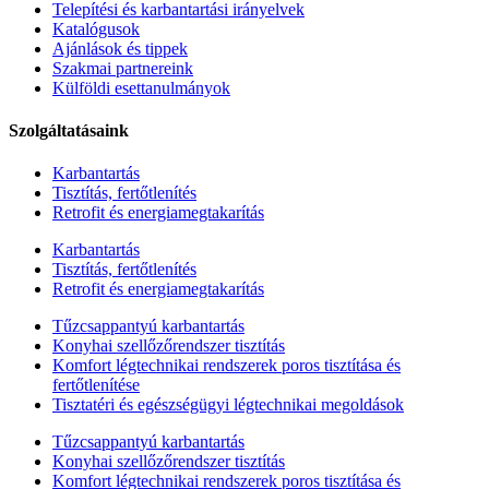
Telepítési és karbantartási irányelvek
Katalógusok
Ajánlások és tippek
Szakmai partnereink
Külföldi esettanulmányok
Szolgáltatásaink
Karbantartás
Tisztítás, fertőtlenítés
Retrofit és energiamegtakarítás
Karbantartás
Tisztítás, fertőtlenítés
Retrofit és energiamegtakarítás
Tűzcsappantyú karbantartás
Konyhai szellőzőrendszer tisztítás
Komfort légtechnikai rendszerek poros tisztítása és
fertőtlenítése
Tisztatéri és egészségügyi légtechnikai megoldások
Tűzcsappantyú karbantartás
Konyhai szellőzőrendszer tisztítás
Komfort légtechnikai rendszerek poros tisztítása és