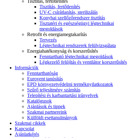
Tisztítás, fertőtlenítés
Tisztítás, fertőtlenítés
UV-C csírátlanítás, sterilizálás
Konyhai szellőzőrendszer tisztítás
Tisztatéri és egészségügyi légtechnikai
megoldások
Retrofit és energiamegtakarítás
Tervezés
Légtechnikai rendszerek felülvizsgálata
Energiahatékonyság és korszerűsítés
Fenntartható légtechnikai megoldások
Légkezelő felújítás és ventilátor korszerűsítés
Információk
Fenntarthatóság
Eurovent tanúsítás
EPD környezetvédelmi terméknyilatkozatok
Szűrő teljesítmény számítás
Telepítési és karbantartási irányelvek
Katalógusok
Ajánlások és tippek
Szakmai partnereink
Külföldi esettanulmányok
Szakmai cikkek
Kapcsolat
Ajánlatkérés