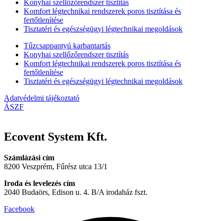
Konyhai szellőzőrendszer tisztítás
Komfort légtechnikai rendszerek poros tisztítása és
fertőtlenítése
Tisztatéri és egészségügyi légtechnikai megoldások
Tűzcsappantyú karbantartás
Konyhai szellőzőrendszer tisztítás
Komfort légtechnikai rendszerek poros tisztítása és
fertőtlenítése
Tisztatéri és egészségügyi légtechnikai megoldások
Adatvédelmi tájékoztató
ÁSZF
Ecovent System Kft.
Számlázási cím
8200 Veszprém, Fűrész utca 13/1
Iroda és levelezés cím
2040 Budaörs, Edison u. 4. B/A irodaház fszt.
Facebook