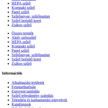
HEPA szűrő
Kompakt szűrő
Panel szűrő
Szűrőanyag, szűrőpaplan
Szűrő beépítő keret
Zsákos szűrő
Összes termék
Aktív szénszűrő
HEPA szűrő
Kompakt szűrő
Panel szűrő
Szűrőanyag, szűrőpaplan
Szűrő beépítő keret
Zsákos szűrő
Információk
Alkalmazási területek
Fenntarthatóság
Eurovent tanúsítás
Szűrő teljesítmény számítás
Telepítési és karbantartási irányelvek
Katalógusok