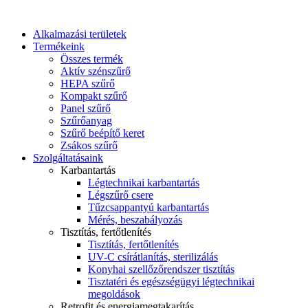
Alkalmazási területek
Termékeink
Összes termék
Aktív szénszűrő
HEPA szűrő
Kompakt szűrő
Panel szűrő
Szűrőanyag
Szűrő beépítő keret
Zsákos szűrő
Szolgáltatásaink
Karbantartás
Légtechnikai karbantartás
Légszűrő csere
Tűzcsappantyú karbantartás
Mérés, beszabályozás
Tisztítás, fertőtlenítés
Tisztítás, fertőtlenítés
UV-C csírátlanítás, sterilizálás
Konyhai szellőzőrendszer tisztítás
Tisztatéri és egészségügyi légtechnikai
megoldások
Retrofit és energiamegtakarítás