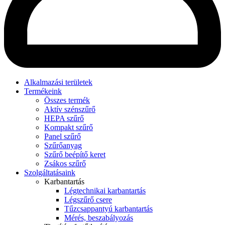
Alkalmazási területek
Termékeink
Összes termék
Aktív szénszűrő
HEPA szűrő
Kompakt szűrő
Panel szűrő
Szűrőanyag
Szűrő beépítő keret
Zsákos szűrő
Szolgáltatásaink
Karbantartás
Légtechnikai karbantartás
Légszűrő csere
Tűzcsappantyú karbantartás
Mérés, beszabályozás