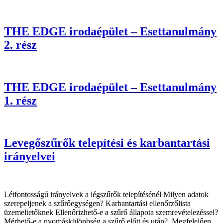
THE EDGE irodaépület – Esettanulmány
2. rész
THE EDGE irodaépület – Esettanulmány
1. rész
Levegőszűrők telepítési és karbantartási
irányelvei
Létfontosságú irányelvek a légszűrők telepítésénél Milyen adatok
szerepeljenek a szűrőegységen? Karbantartási ellenőrzőlista
üzemeltetőknek Ellenőrizhető-e a szűrő állapota szemrevételezéssel?
Mérhető-e a nyomáskülönbség a szűrő előtt és után? Megfelelően