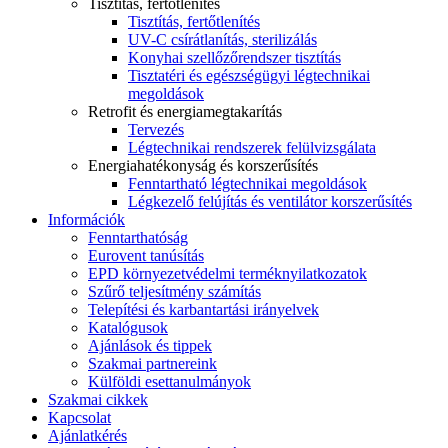
Tisztítás, fertőtlenítés
Tisztítás, fertőtlenítés
UV-C csírátlanítás, sterilizálás
Konyhai szellőzőrendszer tisztítás
Tisztatéri és egészségügyi légtechnikai
megoldások
Retrofit és energiamegtakarítás
Tervezés
Légtechnikai rendszerek felülvizsgálata
Energiahatékonyság és korszerűsítés
Fenntartható légtechnikai megoldások
Légkezelő felújítás és ventilátor korszerűsítés
Információk
Fenntarthatóság
Eurovent tanúsítás
EPD környezetvédelmi terméknyilatkozatok
Szűrő teljesítmény számítás
Telepítési és karbantartási irányelvek
Katalógusok
Ajánlások és tippek
Szakmai partnereink
Külföldi esettanulmányok
Szakmai cikkek
Kapcsolat
Ajánlatkérés