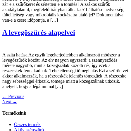
zár-e a szűrőkeret és sértetlen-e a tömítés? A zsákos szűrők
akadálytalanul, megfelelő irányban állnak-e? Látható-e nedvesség,
túltelítettség vagy mikrobiális kockázatra utaló jel? Dokumentálva
van-e a csere időpontja, a […]
A levegőszűrés alapelvei
A szita hatása Az egyik legelterjedtebben alkalmazott módszer a
levegőszűrők között. Az elv nagyon egyszerű: a szennyeződés
mérete nagyobb, mint a közegszálak közötti rés, így ezek a
részecskék fennakadnak. Tehetetlenségi tömeghatás Ezt a szűrőelvet
akkor alkalmazzák, ha a részecskék jelentős tömegűek. A részecske
nagy sebességgel érkezik, tömege miatt a közegszálnak ütközik,
ahelyett, hogy a légárammal […]
←
Previous
Next
→
Termékeink
Összes termék
Aktív szénszűrő