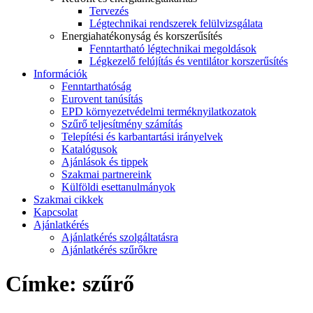
Tervezés
Légtechnikai rendszerek felülvizsgálata
Energiahatékonyság és korszerűsítés
Fenntartható légtechnikai megoldások
Légkezelő felújítás és ventilátor korszerűsítés
Információk
Fenntarthatóság
Eurovent tanúsítás
EPD környezetvédelmi terméknyilatkozatok
Szűrő teljesítmény számítás
Telepítési és karbantartási irányelvek
Katalógusok
Ajánlások és tippek
Szakmai partnereink
Külföldi esettanulmányok
Szakmai cikkek
Kapcsolat
Ajánlatkérés
Ajánlatkérés szolgáltatásra
Ajánlatkérés szűrőkre
Címke:
szűrő