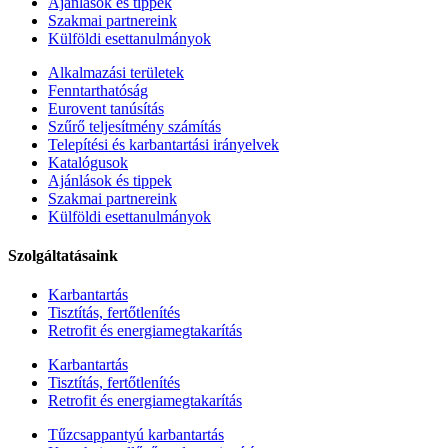
Ajánlások és tippek
Szakmai partnereink
Külföldi esettanulmányok
Alkalmazási területek
Fenntarthatóság
Eurovent tanúsítás
Szűrő teljesítmény számítás
Telepítési és karbantartási irányelvek
Katalógusok
Ajánlások és tippek
Szakmai partnereink
Külföldi esettanulmányok
Szolgáltatásaink
Karbantartás
Tisztítás, fertőtlenítés
Retrofit és energiamegtakarítás
Karbantartás
Tisztítás, fertőtlenítés
Retrofit és energiamegtakarítás
Tűzcsappantyú karbantartás