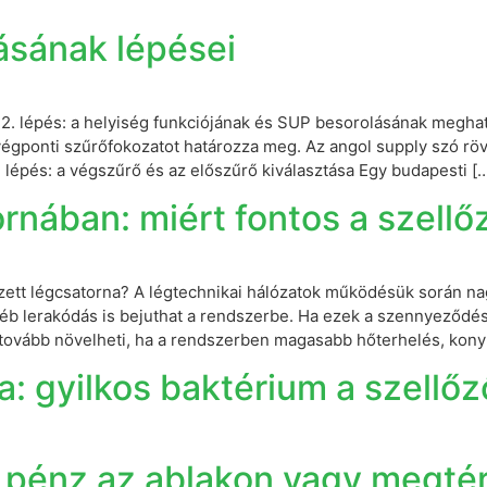
ásának lépései
2. lépés: a helyiség funkciójának és SUP besorolásának meghatá
végponti szűrőfokozatot határozza meg. Az angol supply szó rö
. lépés: a végszűrő és az előszűrő kiválasztása Egy budapesti [
nában: miért fontos a szellőz
zett légcsatorna? A légtechnikai hálózatok működésük során na
yéb lerakódás is bejuthat a rendszerbe. Ha ezek a szennyeződé
t tovább növelheti, ha a rendszerben magasabb hőterhelés, konyh
a: gyilkos baktérium a szellő
t pénz az ablakon vagy megt