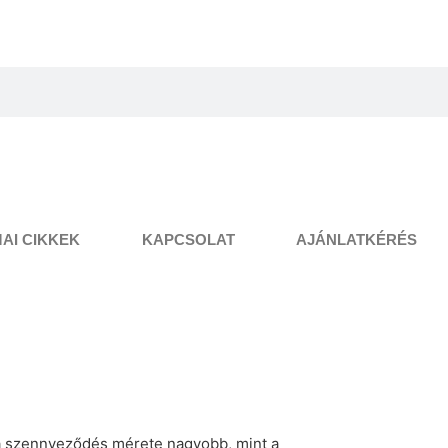
AI CIKKEK
KAPCSOLAT
AJÁNLATKÉRÉS
 a szennyeződés mérete nagyobb, mint a