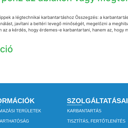
ippek a légtechnikai karbantartáshoz Összegzés: a karbantartá
nálást, javítani a beltéri levegő minőségét, megelőzni a meghi
m az a kérdés, hogy érdemes-e karbantartani, hanem az, hogy 
ció
ORMÁCIÓK
SZOLGÁLTATÁSA
MAZÁSI TERÜLETEK
KARBANTARTÁS
TARTHATÓSÁG
TISZTÍTÁS, FERTŐTLENÍTÉS