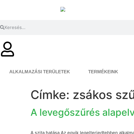
ALKALMAZÁSI TERÜLETEK
TERMÉKEINK
Címke:
zsákos sz
A levegőszűrés alapelv
A szita hatása Az egyik legelterjedtebben alkal