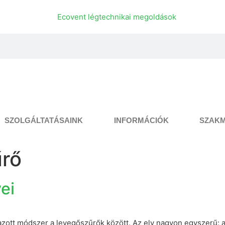
SZOLGÁLTATÁSAINK
INFORMÁCIÓK
SZAKM
űrő
ei
mazott módszer a levegőszűrők között. Az elv nagyon egyszerű: