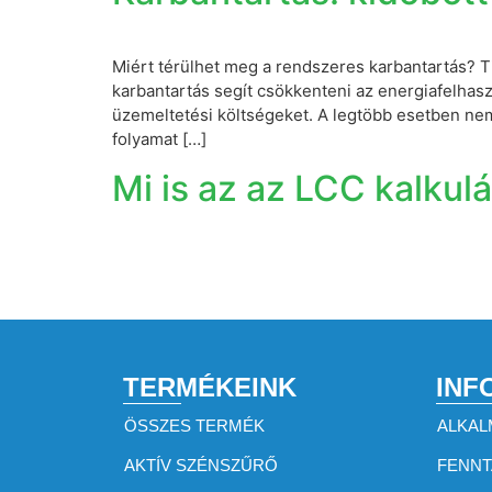
Miért térülhet meg a rendszeres karbantartás? T
karbantartás segít csökkenteni az energiafelhasz
üzemeltetési költségeket. A legtöbb esetben ne
folyamat […]
Mi is az az LCC kalkulá
TERMÉKEINK
INF
ÖSSZES TERMÉK
ALKAL
AKTÍV SZÉNSZŰRŐ
FENN