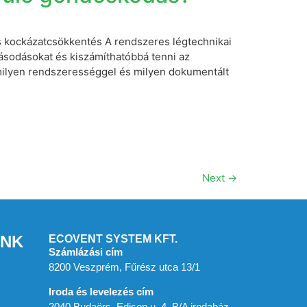
s kockázatcsökkentés A rendszeres légtechnikai
básodásokat és kiszámíthatóbbá tenni az
milyen rendszerességgel és milyen dokumentált
Next
→
INK
ECOVENT SYSTEM KFT.
Számlázási cím
8200 Veszprém, Fűrész utca 13/1
Iroda és levelezés cím
2040 Budaörs, Edison u. 4. B/A irodaház