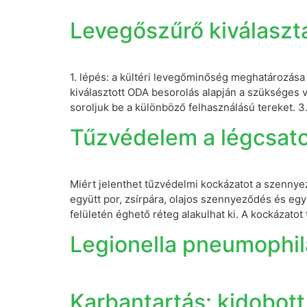
Levegőszűrő kiválaszt
1. lépés: a kültéri levegőminőség meghatározása 
kiválasztott ODA besorolás alapján a szükséges 
soroljuk be a különböző felhasználású tereket. 3
Tűzvédelem a légcsator
Miért jelenthet tűzvédelmi kockázatot a szennye
együtt por, zsírpára, olajos szennyeződés és eg
felületén éghető réteg alakulhat ki. A kockázato
Legionella pneumophil
Karbantartás: kidobot