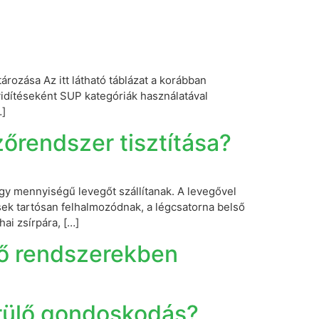
rozása Az itt látható táblázat a korábban
vidítéseként SUP kategóriák használatával
…]
őrendszer tisztítása?
gy mennyiségű levegőt szállítanak. A levegővel
sek tartósan felhalmozódnak, a légcsatorna belső
ai zsírpára, […]
ző rendszerekben
érülő gondoskodás?