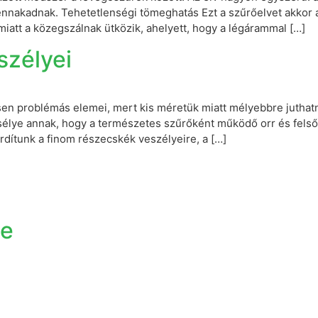
fennakadnak. Tehetetlenségi tömeghatás Ezt a szűrőelvet akkor
att a közegszálnak ütközik, ahelyett, hogy a légárammal […]
szélyei
n problémás elemei, mert kis méretük miatt mélyebbre juthat
élye annak, hogy a természetes szűrőként működő orr és felső l
dítunk a finom részecskék veszélyeire, a […]
te