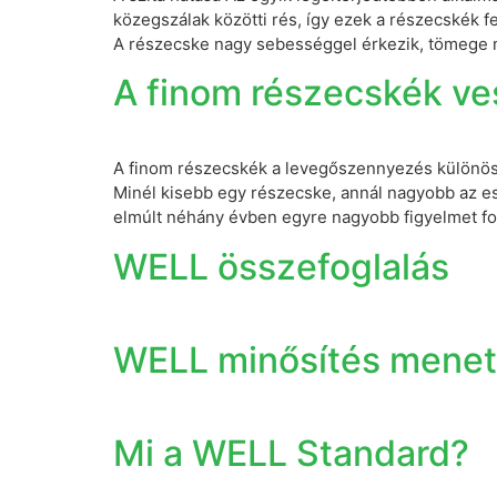
közegszálak közötti rés, így ezek a részecskék 
A részecske nagy sebességgel érkezik, tömege mi
A finom részecskék ve
A finom részecskék a levegőszennyezés különöse
Minél kisebb egy részecske, annál nagyobb az es
elmúlt néhány évben egyre nagyobb figyelmet for
WELL összefoglalás
WELL minősítés mene
Mi a WELL Standard?